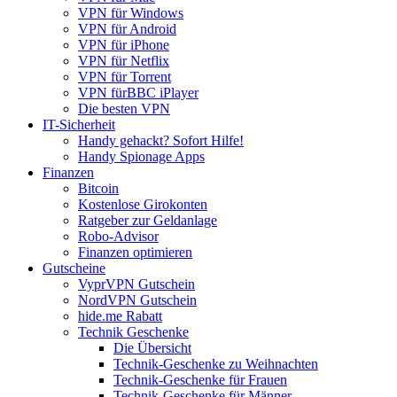
VPN für Windows
VPN für Android
VPN für iPhone
VPN für Netflix
VPN für Torrent
VPN fürBBC iPlayer
Die besten VPN
IT-Sicherheit
Handy gehackt? Sofort Hilfe!
Handy Spionage Apps
Finanzen
Bitcoin
Kostenlose Girokonten
Ratgeber zur Geldanlage
Robo-Advisor
Finanzen optimieren
Gutscheine
VyprVPN Gutschein
NordVPN Gutschein
hide.me Rabatt
Technik Geschenke
Die Übersicht
Technik-Geschenke zu Weihnachten
Technik-Geschenke für Frauen
Technik-Geschenke für Männer