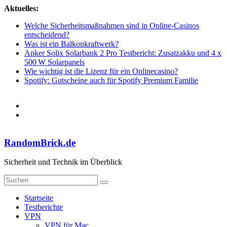
Zum
Aktuelles:
Inhalt
Welche Sicherheitsmaßnahmen sind in Online-Casinos
springen
entscheidend?
Was ist ein Balkonkraftwerk?
Anker Solix Solarbank 2 Pro Testbericht: Zusatzakku und 4 x
500 W Solarpanels
Wie wichtig ist die Lizenz für ein Onlinecasino?
Spotify: Gutscheine auch für Spotify Premium Familie
RandomBrick.de
Sicherheit und Technik im Überblick
Startseite
Testberichte
VPN
VPN für Mac