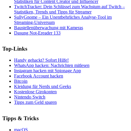
Statistiken für Content Creator und Influencer
TwitchTracker: Dein Schlüssel zum Wachstum auf Twitch –
Statistiken, Trends und Tipps für Streamer
SullyGnome – Ein Unentbehrliches Analyse-Tool im
Streaming-Universum
Baustellenüberwachung mit Kameras
Dasung Not-Ereader 133
Top-Links
Handy gehackt? Sofort Hilfe!
WhatsApp hacken: Nachrichten mitlesen
Instagram hacken mit Spionage App
Facebook Account hacken
Bitcoin
Kleidung für Nerds und Geeks
Kostenlose Girokonten
Nintendo Switch
Tipps zum Geld sparen
Tipps & Tricks
macOS