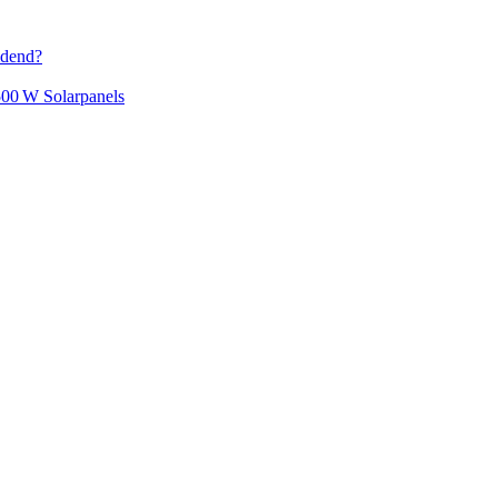
idend?
500 W Solarpanels