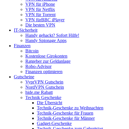
VPN für iPhone
VPN für Netflix
VPN für Torrent
VPN fürBBC iPlayer
Die besten VPN
IT-Sicherheit
Handy gehackt? Sofort Hilfe!
Handy Spionage Apps
Finanzen
Bitcoin
Kostenlose Girokonten
Ratgeber zur Geldanlage
Robo-Advisor
Finanzen optimieren
Gutscheine
VyprVPN Gutschein
NordVPN Gutschein
hide.me Rabatt
Technik Geschenke
Die Übersicht
Technik-Geschenke zu Weihnachten
Technik-Geschenke für Frauen
Technik-Geschenke für Männer
Gadget-Geschenke
Technik-Geschenke zum Geburtstag