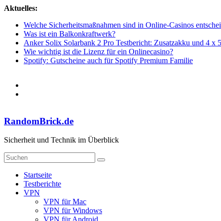
Zum
Aktuelles:
Inhalt
Welche Sicherheitsmaßnahmen sind in Online-Casinos entsche
springen
Was ist ein Balkonkraftwerk?
Anker Solix Solarbank 2 Pro Testbericht: Zusatzakku und 4 x 
Wie wichtig ist die Lizenz für ein Onlinecasino?
Spotify: Gutscheine auch für Spotify Premium Familie
RandomBrick.de
Sicherheit und Technik im Überblick
Startseite
Testberichte
VPN
VPN für Mac
VPN für Windows
VPN für Android