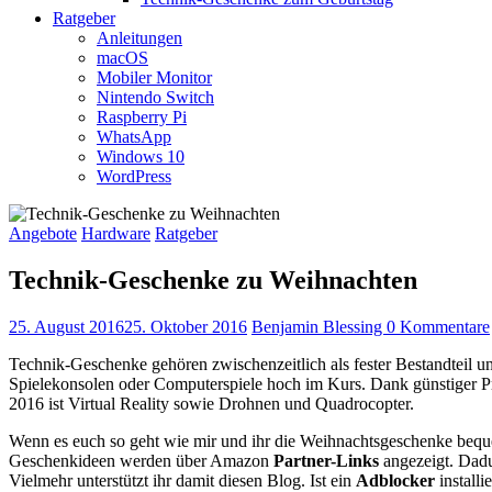
Ratgeber
Anleitungen
macOS
Mobiler Monitor
Nintendo Switch
Raspberry Pi
WhatsApp
Windows 10
WordPress
Angebote
Hardware
Ratgeber
Technik-Geschenke zu Weihnachten
25. August 2016
25. Oktober 2016
Benjamin Blessing
0 Kommentare
Technik-Geschenke gehören zwischenzeitlich als fester Bestandteil 
Spielekonsolen oder Computerspiele hoch im Kurs. Dank günstiger Pr
2016 ist Virtual Reality sowie Drohnen und Quadrocopter.
Wenn es euch so geht wie mir und ihr die Weihnachtsgeschenke bequem
Geschenkideen werden über Amazon
Partner-Links
angezeigt. Dadu
Vielmehr unterstützt ihr damit diesen Blog. Ist ein
Adblocker
installi