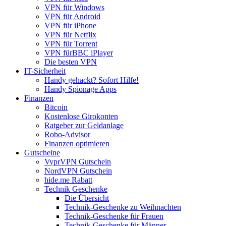
VPN für Windows
VPN für Android
VPN für iPhone
VPN für Netflix
VPN für Torrent
VPN fürBBC iPlayer
Die besten VPN
IT-Sicherheit
Handy gehackt? Sofort Hilfe!
Handy Spionage Apps
Finanzen
Bitcoin
Kostenlose Girokonten
Ratgeber zur Geldanlage
Robo-Advisor
Finanzen optimieren
Gutscheine
VyprVPN Gutschein
NordVPN Gutschein
hide.me Rabatt
Technik Geschenke
Die Übersicht
Technik-Geschenke zu Weihnachten
Technik-Geschenke für Frauen
Technik-Geschenke für Männer