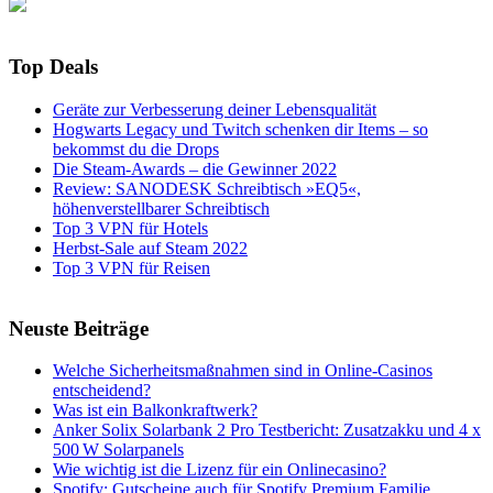
Top Deals
Geräte zur Verbesserung deiner Lebensqualität
Hogwarts Legacy und Twitch schenken dir Items – so
bekommst du die Drops
Die Steam-Awards – die Gewinner 2022
Review: SANODESK Schreibtisch »EQ5«,
höhenverstellbarer Schreibtisch
Top 3 VPN für Hotels
Herbst-Sale auf Steam 2022
Top 3 VPN für Reisen
Neuste Beiträge
Welche Sicherheitsmaßnahmen sind in Online-Casinos
entscheidend?
Was ist ein Balkonkraftwerk?
Anker Solix Solarbank 2 Pro Testbericht: Zusatzakku und 4 x
500 W Solarpanels
Wie wichtig ist die Lizenz für ein Onlinecasino?
Spotify: Gutscheine auch für Spotify Premium Familie