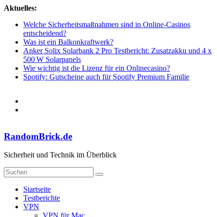
Zum
Aktuelles:
Inhalt
Welche Sicherheitsmaßnahmen sind in Online-Casinos
springen
entscheidend?
Was ist ein Balkonkraftwerk?
Anker Solix Solarbank 2 Pro Testbericht: Zusatzakku und 4 x
500 W Solarpanels
Wie wichtig ist die Lizenz für ein Onlinecasino?
Spotify: Gutscheine auch für Spotify Premium Familie
RandomBrick.de
Sicherheit und Technik im Überblick
Startseite
Testberichte
VPN
VPN für Mac