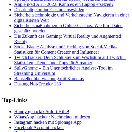
Apple iPad Air 5 2022: Kann es ein Laptop ersetzen?
Das richtige online Casino auswählen
Sicherheitstechnologie und Verkehrsrecht: Navigieren in einer
digitalisierten Welt
Sicherheitsmaßnahmen in Online-Casinos: Wie Ihre Daten
geschützt werden
Die Zukunft des Gaming: Virtual Reality und Augmented
Reality
Social Blade: Analyse und Tracking von Social-Media-
Statistiken für Content Creator und Influencer
TwitchTracker: Dein Schlüssel zum Wachstum auf Twitch –
Statistiken, Trends und Tipps für Streamer
SullyGnome – Ein Unentbehrliches Analyse-Tool im
Streaming-Universum
Baustellenüberwachung mit Kameras
Dasung Not-Ereader 133
Top-Links
Handy gehackt? Sofort Hilfe!
WhatsApp hacken: Nachrichten mitlesen
Instagram hacken mit Spionage App
Facebook Account hacken