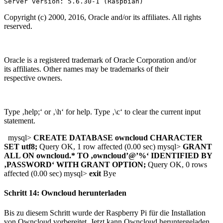
Server version: 5.6.30-1 (Raspbian)
Copyright (c) 2000, 2016, Oracle and/or its affiliates. All rights
reserved.
Oracle is a registered trademark of Oracle Corporation and/or
its
affiliates. Other names may be trademarks of their
respective
owners.
Type ‚help;‘ or ‚\h‘ for help. Type ‚\c‘ to clear the current input
statement.
mysql>
CREATE DATABASE owncloud CHARACTER
SET utf8;
Query OK, 1 row affected (0.00 sec) mysql>
GRANT
ALL ON owncloud.* TO ‚owncloud’@’%‘ IDENTIFIED BY
‚PASSWORD‘ WITH GRANT OPTION;
Query OK, 0 rows
affected (0.00 sec) mysql>
exit
Bye
Schritt 14: Owncloud herunterladen
Bis zu diesem Schritt wurde der Raspberry Pi für die Installation
von Owncloud vorbereitet. Jetzt kann Owncloud heruntergeladen