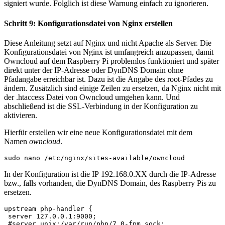
signiert wurde. Folglich ist diese Warnung einfach zu ignorieren.
Schritt 9: Konfigurationsdatei von Nginx erstellen
Diese Anleitung setzt auf Nginx und nicht Apache als Server. Die
Konfigurationsdatei von Nginx ist umfangreich anzupassen, damit
Owncloud auf dem Raspberry Pi problemlos funktioniert und später
direkt unter der IP-Adresse oder DynDNS Domain ohne
Pfadangabe erreichbar ist. Dazu ist die Angabe des root-Pfades zu
ändern. Zusätzlich sind einige Zeilen zu ersetzen, da Nginx nicht mit
der .htaccess Datei von Owncloud umgehen kann. Und
abschließend ist die SSL-Verbindung in der Konfiguration zu
aktivieren.
Hierfür erstellen wir eine neue Konfigurationsdatei mit dem
Namen
owncloud
.
sudo nano /etc/nginx/sites-available/owncloud
In der Konfiguration ist die IP 192.168.0.XX durch die IP-Adresse
bzw., falls vorhanden, die DynDNS Domain, des Raspberry Pis zu
ersetzen.
upstream php-handler {

 server 127.0.0.1:9000;

 #server unix:/var/run/php/7.0-fpm.sock;
