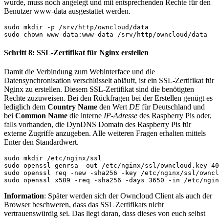
wurde, muss noch angelegt und mit entsprechenden Rechte für den
Benutzer www-data ausgestattet werden.
sudo mkdir -p /srv/http/owncloud/data

sudo chown www-data:www-data /srv/http/owncloud/data
Schritt 8: SSL-Zertifikat für Nginx erstellen
Damit die Verbindung zum Webinterface und die
Datensynchronisation verschlüsselt abläuft, ist ein SSL-Zertifikat für
Nginx zu erstellen. Diesem SSL-Zertifikat sind die benötigten
Rechte zuzuweisen. Bei den Rückfragen bei der Erstellen genügt es
lediglich dem
Country Name
den Wert
DE
für Deutschland und
bei
Common Name
die interne
IP-Adresse
des Raspberry Pis oder,
falls vorhanden, die DynDNS Domain des Raspberry Pis für
externe Zugriffe anzugeben. Alle weiteren Fragen erhalten mittels
Enter den Standardwert.
sudo mkdir /etc/nginx/ssl

sudo openssl genrsa -out /etc/nginx/ssl/owncloud.key 40
sudo openssl req -new -sha256 -key /etc/nginx/ssl/owncl
sudo openssl x509 -req -sha256 -days 3650 -in /etc/ngin
Information
: Später werden sich der Owncloud Client als auch der
Browser beschweren, dass das SSL Zertifikats nicht
vertrauenswürdig sei. Das liegt daran, dass dieses von euch selbst