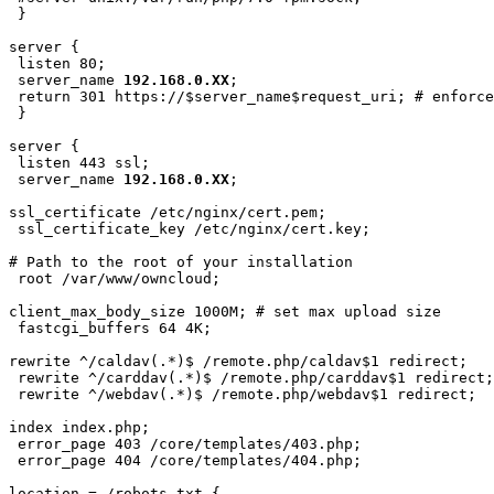
 }

server {

 listen 80;

 server_name 
192.168.0.XX
;

 return 301 https://$server_name$request_uri; # enforce
 }

server {

 listen 443 ssl;

 server_name 
192.168.0.XX
;

ssl_certificate /etc/nginx/cert.pem;

 ssl_certificate_key /etc/nginx/cert.key;

# Path to the root of your installation

 root /var/www/owncloud;

client_max_body_size 1000M; # set max upload size

 fastcgi_buffers 64 4K;

rewrite ^/caldav(.*)$ /remote.php/caldav$1 redirect;

 rewrite ^/carddav(.*)$ /remote.php/carddav$1 redirect;

 rewrite ^/webdav(.*)$ /remote.php/webdav$1 redirect;

index index.php;

 error_page 403 /core/templates/403.php;

 error_page 404 /core/templates/404.php;

location = /robots.txt {
