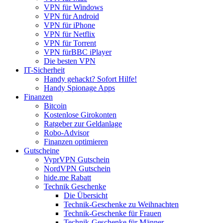
VPN für Windows
VPN für Android
VPN für iPhone
VPN für Netflix
VPN für Torrent
VPN fürBBC iPlayer
Die besten VPN
IT-Sicherheit
Handy gehackt? Sofort Hilfe!
Handy Spionage Apps
Finanzen
Bitcoin
Kostenlose Girokonten
Ratgeber zur Geldanlage
Robo-Advisor
Finanzen optimieren
Gutscheine
VyprVPN Gutschein
NordVPN Gutschein
hide.me Rabatt
Technik Geschenke
Die Übersicht
Technik-Geschenke zu Weihnachten
Technik-Geschenke für Frauen
Technik-Geschenke für Männer