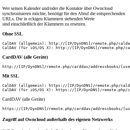
Wer seinen Kalender und/oder die Kontakte über Owncloud
synchronisieren möchte, benötigt für den Abruf die entsprechenden
URLs. Die in eckigen Klammern stehenden Werte
sind einschließlich der Klammern zu ersetzen.
Ohne SSL
CalDAV (allgemein): http://[IP/DynDNS]/remote.php/calda
CalDAV (für iOS/OS X): http://[IP/DynDNS]/remote.php/ca
CardDAV (alle Geräte)
http://[IP/DynDNS]/remote.php/carddav/addressbooks/[use
Mit SSL
CalDAV (allgemein): https://[IP/DynDNS]/remote.php/cald
CalDAV (für iOS/OS X): https://[IP/DynDNS]/remote.php/c
CardDAV (alle Geräte)
https://[IP/DynDNS]/remote.php/carddav/addressbooks/[us
Zugriff auf Owncloud außerhalb des eigenen Netzwerks