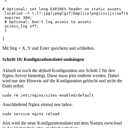
 }

# Optional: set long EXPIRES header on static assets

 location ~* \.(?:jpg|jpeg|gif|bmp|ico|png|css|js|swf)$
 expires 30d;

 # Optional: Don't log access to assets

 access_log off;

 }

Mit Strg + X, Y und Enter speichern und schließen.
Schritt 10: Konfigurationsdatei umhängen
Aktuell ist noch die
default
Konfiguration aus Schritt 2 für den
Nginx-Server hinterlegt. Diese muss jetzt entfernt werden. Dabei
wird nur den Hinweis auf die Konfiguration gelöscht und nicht die
Datei selbst:
sudo rm /etc/nginx/sites-enabled/default
Anschließend Nginx einmal neu laden:
sudo service nginx reload
Jetzt wird die neue Konfigurationsdatei mit dem Namen
owncloud