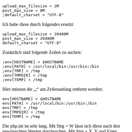
upload_max_filesize = 2M

post_max_size = 8M

;default_charset = "UTF-8"
Ich habe diese durch folgendes ersetzt:
upload_max_filesize = 20480M

post_max_size = 20480M

default_charset = "UTF-8"
Zusätzlich sind folgende Zeilen zu suchen:
;env[HOSTNAME] = $HOSTNAME

;env[PATH] = /usr/local/bin:/usr/bin:/bin

;env[TMP] = /tmp

;env[TMPDIR] = /tmp

;env[TEMP] = /tmp
Hier müssen die „;“ am Zeilenanfang entfernt werden:
env[HOSTNAME] = $HOSTNAME

env[PATH] = /usr/local/bin:/usr/bin:/bin

env[TMP] = /tmp

env[TMPDIR] = /tmp

env[TEMP] = /tmp
Die php.ini ist sehr lang. Mit Strg + W lässt sich diese nach den
gewünschten Werten durchsuchen. Mit Strg + X, Y und Enter