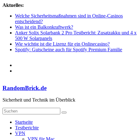
Zum
Aktuelles:
Inhalt
Welche Sicherheitsmaßnahmen sind in Online-Casinos
springen
entscheidend?
Was ist ein Balkonkraftwerk?
Anker Solix Solarbank 2 Pro Testbericht: Zusatzakku und 4 x
500 W Solarpanels
Wie wichtig ist die Lizenz für ein Onlinecasino?
Spotify: Gutscheine auch für Spotify Premium Familie
RandomBrick.de
Sicherheit und Technik im Überblick
Startseite
Testberichte
VPN
VPN für Mac