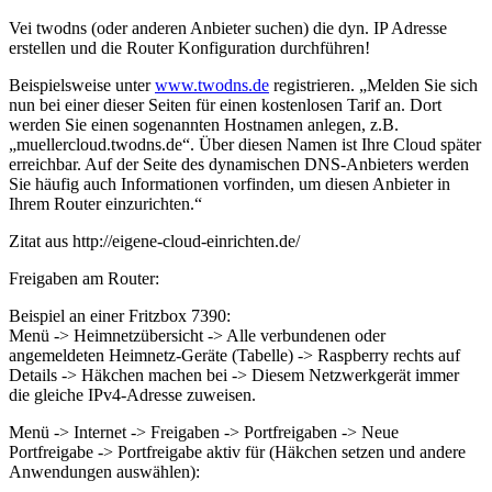
Vei twodns (oder anderen Anbieter suchen) die dyn. IP Adresse
erstellen und die Router Konfiguration durchführen!
Beispielsweise unter
www.twodns.de
registrieren. „Melden Sie sich
nun bei einer dieser Seiten für einen kostenlosen Tarif an. Dort
werden Sie einen sogenannten Hostnamen anlegen, z.B.
„muellercloud.twodns.de“. Über diesen Namen ist Ihre Cloud später
erreichbar. Auf der Seite des dynamischen DNS-Anbieters werden
Sie häufig auch Informationen vorfinden, um diesen Anbieter in
Ihrem Router einzurichten.“
Zitat aus http://eigene-cloud-einrichten.de/
Freigaben am Router:
Beispiel an einer Fritzbox 7390:
Menü -> Heimnetzübersicht -> Alle verbundenen oder
angemeldeten Heimnetz-Geräte (Tabelle) -> Raspberry rechts auf
Details -> Häkchen machen bei -> Diesem Netzwerkgerät immer
die gleiche IPv4-Adresse zuweisen.
Menü -> Internet -> Freigaben -> Portfreigaben -> Neue
Portfreigabe -> Portfreigabe aktiv für (Häkchen setzen und andere
Anwendungen auswählen):