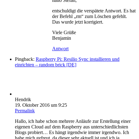
hallo Stefan,
entschuldigt die verspätete Antwort. Es hat
der Befehl „rm“ zum Löschen gefehlt.
Das wurde jetzt korrigiert.
Viele Grüße
Benjamin
Antwort
Pingback:
Raspberry Pi: Resilio Sync installieren und
einrichten – random brick [DE]
Hendrik
19. Oktober 2016 um 9:25
Permalink
Hallo, ich habe schon mehrere Anläufe zur Erstellung einer
eigenen Cloud auf dem Raspberry aus unterschiedlichsten
Blogs probiert… Es hängt irgendwie immer irgendwo. Ich
habe mich gefreut, da dieser sehr aktuell ist und ich ja