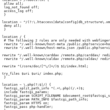
 allow all;

 log_not_found off;

 access_log off;

 }

location ~ ^/(?:\.htaccess|data|config|db_structure\.xm
 deny all;

 }

location / {

 # The following 2 rules are only needed with webfinger

 rewrite ^/.well-known/host-meta /public.php?service=ho
 rewrite ^/.well-known/host-meta.json /public.php?servi
rewrite ^/.well-known/carddav /remote.php/carddav/ redi
 rewrite ^/.well-known/caldav /remote.php/caldav/ redir
rewrite ^(/core/doc/[^\/]+/)$ $1/index.html;

try_files $uri $uri/ index.php;

 }

location ~ \.php(?:$|/) {

 fastcgi_split_path_info ^(.+\.php)(/.+)$;

 include fastcgi_params;

 fastcgi_param SCRIPT_FILENAME $document_root$fastcgi_s
 fastcgi_param PATH_INFO $fastcgi_path_info;

 fastcgi_param HTTPS on;

 fastcgi_pass php-handler;
