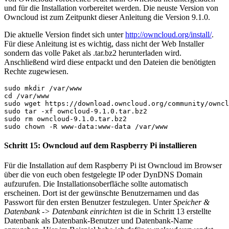
und für die Installation vorbereitet werden. Die neuste Version von
Owncloud ist zum Zeitpunkt dieser Anleitung die Version 9.1.0.
Die aktuelle Version findet sich unter
http://owncloud.org/install/
.
Für diese Anleitung ist es wichtig, dass nicht der Web Installer
sondern das volle Paket als .tar.bz2 herunterladen wird.
Anschließend wird diese entpackt und den Dateien die benötigten
Rechte zugewiesen.
sudo mkdir /var/www

cd /var/www

sudo wget https://download.owncloud.org/community/owncl
sudo tar -xf owncloud-9.1.0.tar.bz2

sudo rm owncloud-9.1.0.tar.bz2

sudo chown -R www-data:www-data /var/www
Schritt 15: Owncloud auf dem Raspberry Pi installieren
Für die Installation auf dem Raspberry Pi ist Owncloud im Browser
über die von euch oben festgelegte IP oder DynDNS Domain
aufzurufen. Die Installationsoberfläche sollte automatisch
erscheinen. Dort ist der gewünschte Benutzernamen und das
Passwort für den ersten Benutzer festzulegen. Unter
Speicher &
Datenbank -> Datenbank einrichten
ist die in Schritt 13 erstellte
Datenbank als Datenbank-Benutzer und Datenbank-Name