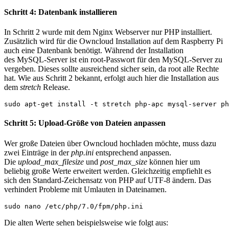
Schritt 4: Datenbank installieren
In Schritt 2 wurde mit dem Nginx Webserver nur PHP installiert.
Zusätzlich wird für die Owncloud Installation auf dem Raspberry Pi
auch eine Datenbank benötigt. Während der Installation
des MySQL-Server ist ein root-Passwort für den MySQL-Server zu
vergeben. Dieses sollte ausreichend sicher sein, da root alle Rechte
hat. Wie aus Schritt 2 bekannt, erfolgt auch hier die Installation aus
dem
stretch
Release.
sudo apt-get install -t stretch php-apc mysql-server ph
Schritt 5: Upload-Größe von Dateien anpassen
Wer große Dateien über Owncloud hochladen möchte, muss dazu
zwei Einträge in der
php.ini
entsprechend anpassen.
Die
upload_max_filesize
und
post_max_size
können hier um
beliebig große Werte erweitert werden. Gleichzeitig empfiehlt es
sich den Standard-Zeichensatz von PHP auf UTF-8 ändern. Das
verhindert Probleme mit Umlauten in Dateinamen.
sudo nano /etc/php/7.0/fpm/php.ini
Die alten Werte sehen beispielsweise wie folgt aus: