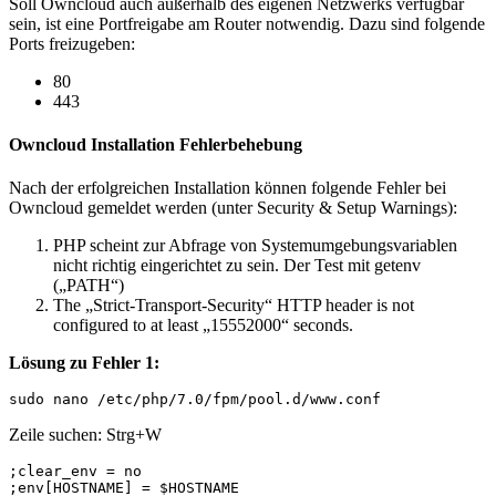
Soll Owncloud auch außerhalb des eigenen Netzwerks verfügbar
sein, ist eine Portfreigabe am Router notwendig. Dazu sind folgende
Ports freizugeben:
80
443
Owncloud Installation Fehlerbehebung
Nach der erfolgreichen Installation können folgende Fehler bei
Owncloud gemeldet werden (unter Security & Setup Warnings):
PHP scheint zur Abfrage von Systemumgebungsvariablen
nicht richtig eingerichtet zu sein. Der Test mit getenv
(„PATH“)
The „Strict-Transport-Security“ HTTP header is not
configured to at least „15552000“ seconds.
Lösung zu Fehler 1:
Zeile suchen: Strg+W
;clear_env = no

;env[HOSTNAME] = $HOSTNAME
