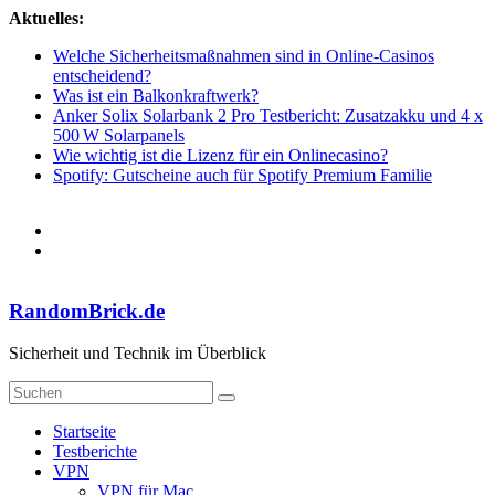
Zum
Aktuelles:
Inhalt
Welche Sicherheitsmaßnahmen sind in Online-Casinos
springen
entscheidend?
Was ist ein Balkonkraftwerk?
Anker Solix Solarbank 2 Pro Testbericht: Zusatzakku und 4 x
500 W Solarpanels
Wie wichtig ist die Lizenz für ein Onlinecasino?
Spotify: Gutscheine auch für Spotify Premium Familie
RandomBrick.de
Sicherheit und Technik im Überblick
Startseite
Testberichte
VPN
VPN für Mac