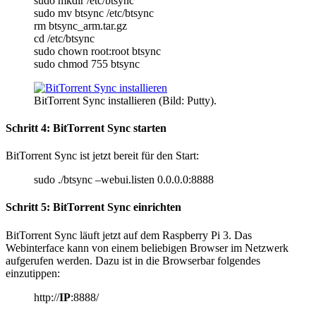
sudo mkdir /etc/btsync
sudo mv btsync /etc/btsync
rm btsync_arm.tar.gz
cd /etc/btsync
sudo chown root:root btsync
sudo chmod 755 btsync
BitTorrent Sync installieren (Bild: Putty).
Schritt 4: BitTorrent Sync starten
BitTorrent Sync ist jetzt bereit für den Start:
sudo ./btsync –webui.listen 0.0.0.0:8888
Schritt 5: BitTorrent Sync einrichten
BitTorrent Sync läuft jetzt auf dem Raspberry Pi 3. Das
Webinterface kann von einem beliebigen Browser im Netzwerk
aufgerufen werden. Dazu ist in die Browserbar folgendes
einzutippen:
http://
IP
:8888/