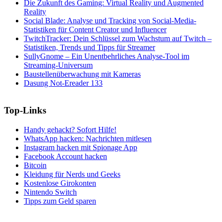
Die Zukunft des Gaming: Virtual Reality und Augmented
Reality
Social Blade: Analyse und Tracking von Social-Media-
Statistiken für Content Creator und Influencer
TwitchTracker: Dein Schlüssel zum Wachstum auf Twitch –
Statistiken, Trends und Tipps für Streamer
SullyGnome – Ein Unentbehrliches Analyse-Tool im
Streaming-Universum
Baustellenüberwachung mit Kameras
Dasung Not-Ereader 133
Top-Links
Handy gehackt? Sofort Hilfe!
WhatsApp hacken: Nachrichten mitlesen
Instagram hacken mit Spionage App
Facebook Account hacken
Bitcoin
Kleidung für Nerds und Geeks
Kostenlose Girokonten
Nintendo Switch
Tipps zum Geld sparen