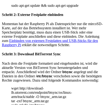
sudo apt-get update && sudo apt-get upgrade
Schritt 2: Externe Festplatte einbinden
Momentan hat der Raspberry Pi als Datenspeicher nur die mircoSD-
Karte, auf der das Betriebssystem installiert ist. Wer mehr
Speicherplatz benötigt, muss dazu einen USB-Stick oder eine
externe Festplatte anschließen und diese einbinden. Die Anleitung
zum
Einbinden von externen Festplatten und USB-Sticks für den
Raspberry Pi
erklärt die notwendigen Schritte.
Schritt 3: Download BitTorrent Sync
Nach dem die Festplatte formatiert und eingebunden ist, wird die
aktuelle Version von BitTorrent Sync heruntergeladen und
entpackt. Anschließend wird der Ordner
btsync
angelegt und die
Dateien in den Ordner
/etc/btsync
verschoben sowie die benötigten
Rechte zugewiesen. Dazu sind folgende Kommandos notwendig:
wget http://download-
lb.utorrent.com/endpoint/btsync/os/linux-
arm/track/stable -O btsync_arm.tar.gz
tar -zxf btsync_arm.tar.gz