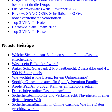
Hogwarts Legacy und Twitch schenken dir Items – so
bekommst du die Drops
Die Steam-Awards – die Gewinner 2022
Review: SANODESK Schreibtisch »EQ5«,
höhenverstellbarer Schreibtisch
Top 3 VPN für Hotels
Herbst-Sale auf Steam 2022
Top 3 VPN für Reisen
Neuste Beiträge
Welche Sicherheitsmaßnahmen sind in Online-Casinos
entscheidend?
Was ist ein Balkonkraftwerk?
Anker Solix Solarbank 2 Pro Testbericht: Zusatzakku und 4 x
500 W Solarpanels
Wie wichtig ist die Lizenz für ein Onlinecasino?
Spotify: Gutscheine auch für Spotify Premium Familie
Apple iPad Air 5 2022: Kann es ein Laptop ersetzen?
Das richtige online Casino auswählen
Sicherheitstechnologie und Verkehrsrecht: Navigieren in einer
digitalisierten Welt
Sicherheitsmaßnahmen in Online-Casinos: Wie Ihre Daten
geschützt werden