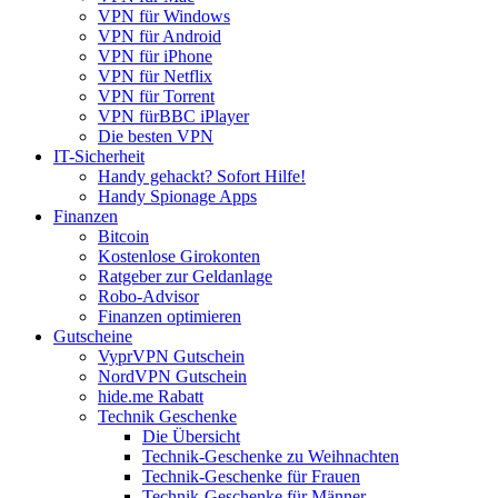
VPN für Windows
VPN für Android
VPN für iPhone
VPN für Netflix
VPN für Torrent
VPN fürBBC iPlayer
Die besten VPN
IT-Sicherheit
Handy gehackt? Sofort Hilfe!
Handy Spionage Apps
Finanzen
Bitcoin
Kostenlose Girokonten
Ratgeber zur Geldanlage
Robo-Advisor
Finanzen optimieren
Gutscheine
VyprVPN Gutschein
NordVPN Gutschein
hide.me Rabatt
Technik Geschenke
Die Übersicht
Technik-Geschenke zu Weihnachten
Technik-Geschenke für Frauen
Technik-Geschenke für Männer