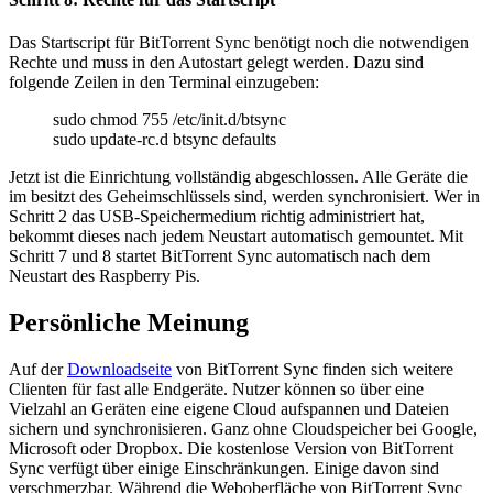
Das Startscript für BitTorrent Sync benötigt noch die notwendigen
Rechte und muss in den Autostart gelegt werden. Dazu sind
folgende Zeilen in den Terminal einzugeben:
sudo chmod 755 /etc/init.d/btsync
sudo update-rc.d btsync defaults
Jetzt ist die Einrichtung vollständig abgeschlossen. Alle Geräte die
im besitzt des Geheimschlüssels sind, werden synchronisiert. Wer in
Schritt 2 das USB-Speichermedium richtig administriert hat,
bekommt dieses nach jedem Neustart automatisch gemountet. Mit
Schritt 7 und 8 startet BitTorrent Sync automatisch nach dem
Neustart des Raspberry Pis.
Persönliche Meinung
Auf der
Downloadseite
von BitTorrent Sync finden sich weitere
Clienten für fast alle Endgeräte. Nutzer können so über eine
Vielzahl an Geräten eine eigene Cloud aufspannen und Dateien
sichern und synchronisieren. Ganz ohne Cloudspeicher bei Google,
Microsoft oder Dropbox. Die kostenlose Version von BitTorrent
Sync verfügt über einige Einschränkungen. Einige davon sind
verschmerzbar. Während die Weboberfläche von BitTorrent Sync