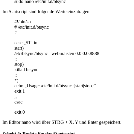
sudo nano /etc/init.d/btsync
Im Startscript sind folgende Werte einzutragen.
#!/bin/sh
# /etc/init.d/btsync
#
case „$1“ in
start)
/etc/btsync/btsync –webui.listen 0.0.0.0:8888
;;
stop)
killall btsync
;;
*)
echo „Usage: /etc/init.d/btsync {start|stop}“
exit 1
;;
esac
exit 0
Im Editor nano wird über STRG + X, Y und Enter gespeichert.
Schritt 8: Rechte für das Startscript