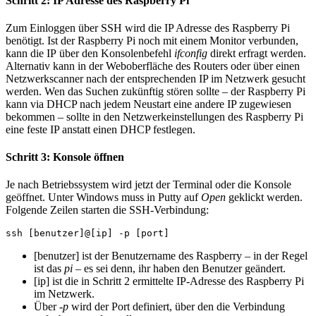
Schritt 2: IP Adresse des Raspberry Pi
Zum Einloggen über SSH wird die IP Adresse des Raspberry Pi
benötigt. Ist der Raspberry Pi noch mit einem Monitor verbunden,
kann die IP über den Konsolenbefehl
ifconfig
direkt erfragt werden.
Alternativ kann in der Weboberfläche des Routers oder über einen
Netzwerkscanner nach der entsprechenden IP im Netzwerk gesucht
werden. Wen das Suchen zukünftig stören sollte – der Raspberry Pi
kann via DHCP nach jedem Neustart eine andere IP zugewiesen
bekommen – sollte in den Netzwerkeinstellungen des Raspberry Pi
eine feste IP anstatt einen DHCP festlegen.
Schritt 3: Konsole öffnen
Je nach Betriebssystem wird jetzt der Terminal oder die Konsole
geöffnet. Unter Windows muss in Putty auf
Open
geklickt werden.
Folgende Zeilen starten die SSH-Verbindung:
ssh [benutzer]@[ip] -p [port]
[benutzer] ist der Benutzername des Raspberry – in der Regel
ist das
pi –
es sei denn, ihr haben den Benutzer geändert.
[ip] ist die in Schritt 2 ermittelte IP-Adresse des Raspberry Pi
im Netzwerk.
Über
-p
wird der Port definiert, über den die Verbindung