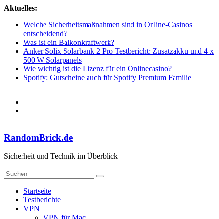
Zum
Aktuelles:
Inhalt
Welche Sicherheitsmaßnahmen sind in Online-Casinos
springen
entscheidend?
Was ist ein Balkonkraftwerk?
Anker Solix Solarbank 2 Pro Testbericht: Zusatzakku und 4 x
500 W Solarpanels
Wie wichtig ist die Lizenz für ein Onlinecasino?
Spotify: Gutscheine auch für Spotify Premium Familie
RandomBrick.de
Sicherheit und Technik im Überblick
Startseite
Testberichte
VPN
VPN für Mac