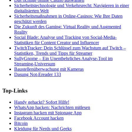
Das richtige online Casino auswählen
Sicherheitstechnologie und Verkehrsrecht: Navigieren in einer
digitalisierten Welt
Sicherheitsmaßnahmen in Online-Casinos: Wie Ihre Daten
geschützt werden
Die Zukunft des Gaming: Virtual Reality und Augmented
Reality
Social Blade: Analyse und Tracking von Social-Media-
Statistiken für Content Creator und Influencer
TwitchTracker: Dein Schlüssel zum Wachstum auf Twitch –
Statistiken, Trends und Tipps für Streamer
SullyGnome – Ein Unentbehrliches Analyse-Tool im
Streaming-Universum
Baustellenüberwachung mit Kameras
Dasung Not-Ereader 133
Top-Links
Handy gehackt? Sofort Hilfe!
WhatsApp hacken: Nachrichten mitlesen
Instagram hacken mit Spionage App
Facebook Account hacken
Bitcoin
Kleidung für Nerds und Geeks