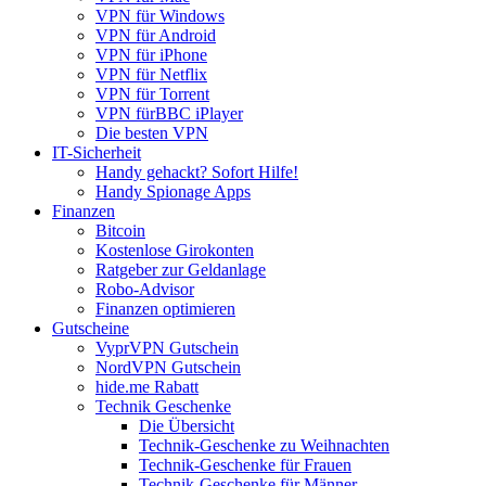
VPN für Windows
VPN für Android
VPN für iPhone
VPN für Netflix
VPN für Torrent
VPN fürBBC iPlayer
Die besten VPN
IT-Sicherheit
Handy gehackt? Sofort Hilfe!
Handy Spionage Apps
Finanzen
Bitcoin
Kostenlose Girokonten
Ratgeber zur Geldanlage
Robo-Advisor
Finanzen optimieren
Gutscheine
VyprVPN Gutschein
NordVPN Gutschein
hide.me Rabatt
Technik Geschenke
Die Übersicht
Technik-Geschenke zu Weihnachten
Technik-Geschenke für Frauen
Technik-Geschenke für Männer