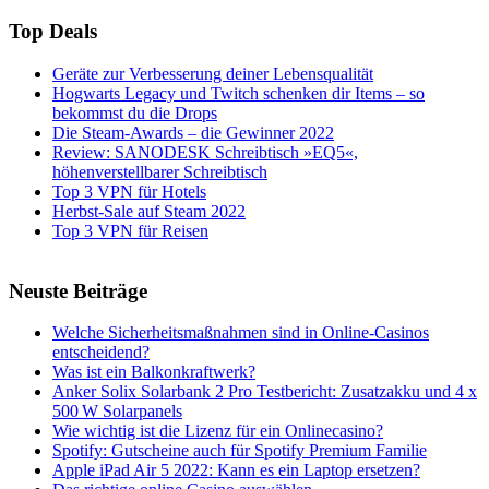
Top Deals
Geräte zur Verbesserung deiner Lebensqualität
Hogwarts Legacy und Twitch schenken dir Items – so
bekommst du die Drops
Die Steam-Awards – die Gewinner 2022
Review: SANODESK Schreibtisch »EQ5«,
höhenverstellbarer Schreibtisch
Top 3 VPN für Hotels
Herbst-Sale auf Steam 2022
Top 3 VPN für Reisen
Neuste Beiträge
Welche Sicherheitsmaßnahmen sind in Online-Casinos
entscheidend?
Was ist ein Balkonkraftwerk?
Anker Solix Solarbank 2 Pro Testbericht: Zusatzakku und 4 x
500 W Solarpanels
Wie wichtig ist die Lizenz für ein Onlinecasino?
Spotify: Gutscheine auch für Spotify Premium Familie
Apple iPad Air 5 2022: Kann es ein Laptop ersetzen?