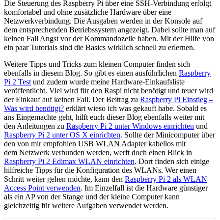
Die Steuerung des Raspberry Pi über eine SSH-Verbindung erfolgt
komfortabel und ohne zusätzliche Hardware über eine
Netzwerkverbindung. Die Ausgaben werden in der Konsole auf
dem entsprechenden Betriebssystem angezeigt. Dabei sollte man auf
keinen Fall Angst vor der Kommandozeile haben. Mit der Hilfe von
ein paar Tutorials sind die Basics wirklich schnell zu erlernen.
Weitere Tipps und Tricks zum kleinen Computer finden sich
ebenfalls in diesem Blog. So gibt es einen ausführlichen
Raspberry
Pi 2 Test
und zudem wurde meine Hardware-Einkaufsliste
veröffentlicht. Viel wird für den Raspi nicht benötigt und teuer wird
der Einkauf auf keinen Fall. Der Beitrag zu
Raspberry Pi Einstieg –
Was wird benötigt?
erklärt wieso ich was gekauft habe. Sobald es
ans Eingemachte geht, hilft euch dieser Blog ebenfalls weiter mit
den Anleitungen zu
Raspberry Pi 2 unter Windows einrichten
und
Raspberry Pi 2 unter OS X einrichten
. Sollte der Minicomputer über
den von mir empfohlen USB WLAN Adapter kabellos mit
dem Netzwerk verbunden werden, werft doch einen Blick in
Raspberry Pi 2 Edimax WLAN einrichten
. Dort finden sich einige
hilfreiche Tipps für die Konfiguration des WLANs. Wer einen
Schritt weiter gehen möchte, kann den
Raspberry Pi 2 als WLAN
Access Point verwenden
. Im Einzelfall ist die Hardware günstiger
als ein AP von der Stange und der kleine Computer kann
gleichzeitig für weitere Aufgaben verwendet werden.