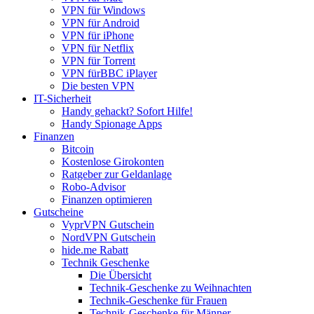
VPN für Windows
VPN für Android
VPN für iPhone
VPN für Netflix
VPN für Torrent
VPN fürBBC iPlayer
Die besten VPN
IT-Sicherheit
Handy gehackt? Sofort Hilfe!
Handy Spionage Apps
Finanzen
Bitcoin
Kostenlose Girokonten
Ratgeber zur Geldanlage
Robo-Advisor
Finanzen optimieren
Gutscheine
VyprVPN Gutschein
NordVPN Gutschein
hide.me Rabatt
Technik Geschenke
Die Übersicht
Technik-Geschenke zu Weihnachten
Technik-Geschenke für Frauen
Technik-Geschenke für Männer