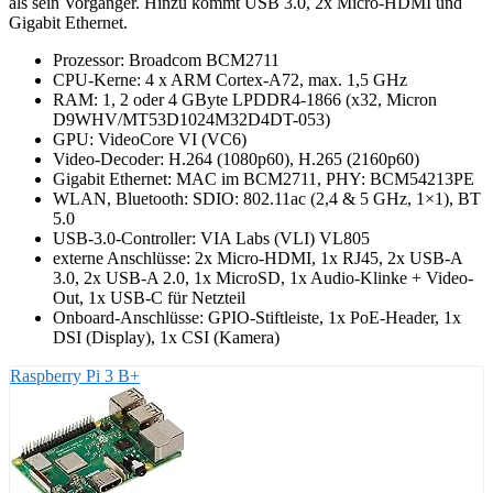
als sein Vorgänger. Hinzu kommt USB 3.0, 2x Micro-HDMI und
Gigabit Ethernet.
Prozessor: Broadcom BCM2711
CPU-Kerne: 4 x ARM Cortex-A72, max. 1,5 GHz
RAM: 1, 2 oder 4 GByte LPDDR4-1866 (x32, Micron
D9WHV/MT53D1024M32D4DT-053)
GPU: VideoCore VI (VC6)
Video-Decoder: H.264 (1080p60), H.265 (2160p60)
Gigabit Ethernet: MAC im BCM2711, PHY: BCM54213PE
WLAN, Bluetooth: SDIO: 802.11ac (2,4 & 5 GHz, 1×1), BT
5.0
USB-3.0-Controller: VIA Labs (VLI) VL805
externe Anschlüsse: 2x Micro-HDMI, 1x RJ45, 2x USB-A
3.0, 2x USB-A 2.0, 1x MicroSD, 1x Audio-Klinke + Video-
Out, 1x USB-C für Netzteil
Onboard-Anschlüsse: GPIO-Stiftleiste, 1x PoE-Header, 1x
DSI (Display), 1x CSI (Kamera)
Raspberry Pi 3 B+