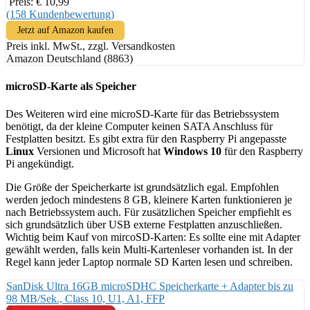
Preis: € 10,99
(158 Kundenbewertung)
Jetzt auf Amazon kaufen
Preis inkl. MwSt., zzgl. Versandkosten
Amazon Deutschland (8863)
microSD-Karte als Speicher
Des Weiteren wird eine microSD-Karte für das Betriebssystem
benötigt, da der kleine Computer keinen SATA Anschluss für
Festplatten besitzt. Es gibt extra für den Raspberry Pi angepasste
Linux
Versionen und Microsoft hat
Windows 10
für den Raspberry
Pi angekündigt.
Die Größe der Speicherkarte ist grundsätzlich egal. Empfohlen
werden jedoch mindestens 8 GB, kleinere Karten funktionieren je
nach Betriebssystem auch. Für zusätzlichen Speicher empfiehlt es
sich grundsätzlich über USB externe Festplatten anzuschließen.
Wichtig beim Kauf von mircoSD-Karten: Es sollte eine mit Adapter
gewählt werden, falls kein Multi-Kartenleser vorhanden ist. In der
Regel kann jeder Laptop normale SD Karten lesen und schreiben.
SanDisk Ultra 16GB microSDHC Speicherkarte + Adapter bis zu
98 MB/Sek., Class 10, U1, A1, FFP