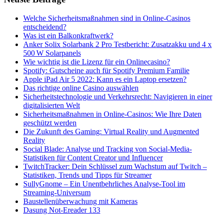
Welche Sicherheitsmaßnahmen sind in Online-Casinos
entscheidend?
Was ist ein Balkonkraftwerk?
Anker Solix Solarbank 2 Pro Testbericht: Zusatzakku und 4 x
500 W Solarpanels
Wie wichtig ist die Lizenz für ein Onlinecasino?
Spotify: Gutscheine auch für Spotify Premium Familie
Apple iPad Air 5 2022: Kann es ein Laptop ersetzen?
Das richtige online Casino auswählen
Sicherheitstechnologie und Verkehrsrecht: Navigieren in einer
digitalisierten Welt
Sicherheitsmaßnahmen in Online-Casinos: Wie Ihre Daten
geschützt werden
Die Zukunft des Gaming: Virtual Reality und Augmented
Reality
Social Blade: Analyse und Tracking von Social-Media-
Statistiken für Content Creator und Influencer
TwitchTracker: Dein Schlüssel zum Wachstum auf Twitch –
Statistiken, Trends und Tipps für Streamer
SullyGnome – Ein Unentbehrliches Analyse-Tool im
Streaming-Universum
Baustellenüberwachung mit Kameras
Dasung Not-Ereader 133