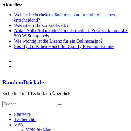
Zum
Aktuelles:
Inhalt
Welche Sicherheitsmaßnahmen sind in Online-Casinos
springen
entscheidend?
Was ist ein Balkonkraftwerk?
Anker Solix Solarbank 2 Pro Testbericht: Zusatzakku und 4 x
500 W Solarpanels
Wie wichtig ist die Lizenz für ein Onlinecasino?
Spotify: Gutscheine auch für Spotify Premium Familie
RandomBrick.de
Sicherheit und Technik im Überblick
Startseite
Testberichte
VPN
VPN für Mac