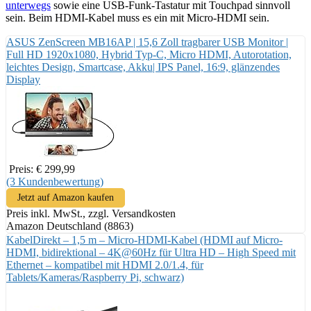
unterwegs
sowie eine USB-Funk-Tastatur mit Touchpad sinnvoll
sein. Beim HDMI-Kabel muss es ein mit Micro-HDMI sein.
ASUS ZenScreen MB16AP | 15,6 Zoll tragbarer USB Monitor |
Full HD 1920x1080, Hybrid Typ-C, Micro HDMI, Autorotation,
leichtes Design, Smartcase, Akku| IPS Panel, 16:9, glänzendes
Display
Preis: € 299,99
(3 Kundenbewertung)
Jetzt auf Amazon kaufen
Preis inkl. MwSt., zzgl. Versandkosten
Amazon Deutschland (8863)
KabelDirekt – 1,5 m – Micro-HDMI-Kabel (HDMI auf Micro-
HDMI, bidirektional – 4K@60Hz für Ultra HD – High Speed mit
Ethernet – kompatibel mit HDMI 2.0/1.4, für
Tablets/Kameras/Raspberry Pi, schwarz)