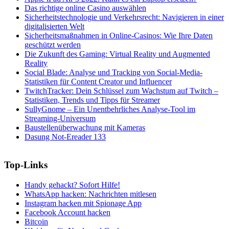
Das richtige online Casino auswählen
Sicherheitstechnologie und Verkehrsrecht: Navigieren in einer
digitalisierten Welt
Sicherheitsmaßnahmen in Online-Casinos: Wie Ihre Daten
geschützt werden
Die Zukunft des Gaming: Virtual Reality und Augmented
Reality
Social Blade: Analyse und Tracking von Social-Media-
Statistiken für Content Creator und Influencer
TwitchTracker: Dein Schlüssel zum Wachstum auf Twitch –
Statistiken, Trends und Tipps für Streamer
SullyGnome – Ein Unentbehrliches Analyse-Tool im
Streaming-Universum
Baustellenüberwachung mit Kameras
Dasung Not-Ereader 133
Top-Links
Handy gehackt? Sofort Hilfe!
WhatsApp hacken: Nachrichten mitlesen
Instagram hacken mit Spionage App
Facebook Account hacken
Bitcoin