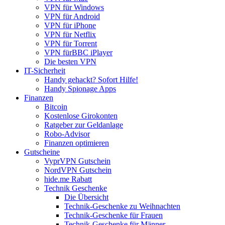
VPN für Windows
VPN für Android
VPN für iPhone
VPN für Netflix
VPN für Torrent
VPN fürBBC iPlayer
Die besten VPN
IT-Sicherheit
Handy gehackt? Sofort Hilfe!
Handy Spionage Apps
Finanzen
Bitcoin
Kostenlose Girokonten
Ratgeber zur Geldanlage
Robo-Advisor
Finanzen optimieren
Gutscheine
VyprVPN Gutschein
NordVPN Gutschein
hide.me Rabatt
Technik Geschenke
Die Übersicht
Technik-Geschenke zu Weihnachten
Technik-Geschenke für Frauen
Technik-Geschenke für Männer