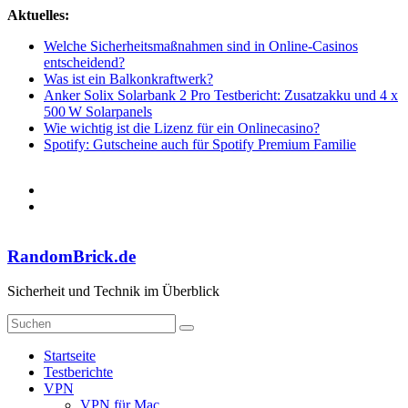
Zum
Aktuelles:
Inhalt
Welche Sicherheitsmaßnahmen sind in Online-Casinos
springen
entscheidend?
Was ist ein Balkonkraftwerk?
Anker Solix Solarbank 2 Pro Testbericht: Zusatzakku und 4 x
500 W Solarpanels
Wie wichtig ist die Lizenz für ein Onlinecasino?
Spotify: Gutscheine auch für Spotify Premium Familie
RandomBrick.de
Sicherheit und Technik im Überblick
Startseite
Testberichte
VPN
VPN für Mac