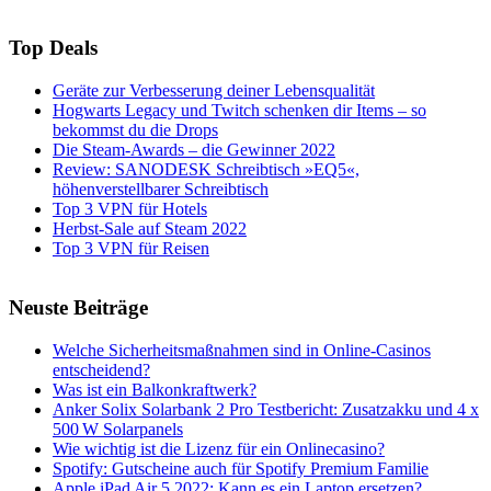
Top Deals
Geräte zur Verbesserung deiner Lebensqualität
Hogwarts Legacy und Twitch schenken dir Items – so
bekommst du die Drops
Die Steam-Awards – die Gewinner 2022
Review: SANODESK Schreibtisch »EQ5«,
höhenverstellbarer Schreibtisch
Top 3 VPN für Hotels
Herbst-Sale auf Steam 2022
Top 3 VPN für Reisen
Neuste Beiträge
Welche Sicherheitsmaßnahmen sind in Online-Casinos
entscheidend?
Was ist ein Balkonkraftwerk?
Anker Solix Solarbank 2 Pro Testbericht: Zusatzakku und 4 x
500 W Solarpanels
Wie wichtig ist die Lizenz für ein Onlinecasino?
Spotify: Gutscheine auch für Spotify Premium Familie
Apple iPad Air 5 2022: Kann es ein Laptop ersetzen?