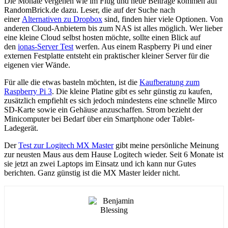
Die Monate vergehen wie im Flug und neue Beiträge kommen auf
RandomBrick.de dazu. Leser, die auf der Suche nach
einer
Alternativen zu Dropbox
sind, finden hier viele Optionen. Von
anderen Cloud-Anbietern bis zum NAS ist alles möglich. Wer lieber
eine kleine Cloud selbst hosten möchte, sollte einen Blick auf
den
ionas-Server Test
werfen. Aus einem Raspberry Pi und einer
externen Festplatte entsteht ein praktischer kleiner Server für die
eigenen vier Wände.
Für alle die etwas basteln möchten, ist die
Kaufberatung zum
Raspberry Pi 3
. Die kleine Platine gibt es sehr günstig zu kaufen,
zusätzlich empfiehlt es sich jedoch mindestens eine schnelle Mirco
SD-Karte sowie ein Gehäuse anzuschaffen. Strom bezieht der
Minicomputer bei Bedarf über ein Smartphone oder Tablet-
Ladegerät.
Der
Test zur Logitech MX Master
gibt meine persönliche Meinung
zur neusten Maus aus dem Hause Logitech wieder. Seit 6 Monate ist
sie jetzt an zwei Laptops im Einsatz und ich kann nur Gutes
berichten. Ganz günstig ist die MX Master leider nicht.