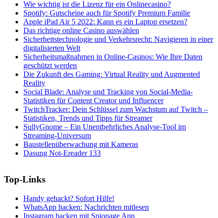
Wie wichtig ist die Lizenz für ein Onlinecasino?
Spotify: Gutscheine auch für Spotify Premium Familie
Apple iPad Air 5 2022: Kann es ein Laptop ersetzen?
Das richtige online Casino auswählen
Sicherheitstechnologie und Verkehrsrecht: Navigieren in einer
digitalisierten Welt
Sicherheitsmaßnahmen in Online-Casinos: Wie Ihre Daten
geschützt werden
Die Zukunft des Gaming: Virtual Reality und Augmented
Reality
Social Blade: Analyse und Tracking von Social-Media-
Statistiken für Content Creator und Influencer
TwitchTracker: Dein Schlüssel zum Wachstum auf Twitch –
Statistiken, Trends und Tipps für Streamer
SullyGnome – Ein Unentbehrliches Analyse-Tool im
Streaming-Universum
Baustellenüberwachung mit Kameras
Dasung Not-Ereader 133
Top-Links
Handy gehackt? Sofort Hilfe!
WhatsApp hacken: Nachrichten mitlesen
Instagram hacken mit Spionage App