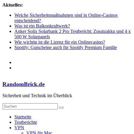
Zum
Aktuelles:
Inhalt
Welche Sicherheitsmaßnahmen sind in Online-Casinos
springen
entscheidend?
Was ist ein Balkonkraftwerk?
Anker Solix Solarbank 2 Pro Testbericht: Zusatzakku und 4 x
500 W Solarpanels
Wie wichtig ist die Lizenz für ein Onlinecasino?
Spotify: Gutscheine auch für Spotify Premium Familie
RandomBrick.de
Sicherheit und Technik im Überblick
Startseite
Testberichte
VPN
VPN für Mac