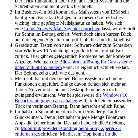
Der Trick funktioniert aber nicht auf jedem System und die
Schreibraten sind nicht wirklich schnell.
Im Business-Umfeld kommt das Mailsystem von IBM sehr
häufig zum Einsatz. Und genau in diesem Umfeld ist es
wichtig, eine gepflegte Mailsignatur zu haben. Wie sich
eine
Lotus Notes E-Mail Signatur einrichten
lässt, wird Schritt
für Schritt im Beitrag erklärt. Werft doch einen kurzen Blick
auf eure eigene Signatur und prüft, ob diese noch aktuell ist.
Gerade zum Testen von neuer Software oder zum Schreiben
von Windows 10 Anleitungen greife ich auf Virtual Box
zurück. Hier gibt es gelegentlich Probleme bei der korrekten
Anzeige. Wie man die
Bildschirmauflösung für Gastsysteme
unter VirtualBox ändern
kann, ist eigentlich schnell erklärt.
Der Beitrag zeigt euch wie das geht.
Microsoft hat mit dem neuen Betriebssystem auch neue
Funktionen eingeführt. Einige davon richten sich mehr an
Tablet-Nutzer und sind auf Desktop-Computern nicht
zwingend erwünscht. Wer beispielsweise die
Windows 10
Benachrichtigungen ausschalten
will, findet einen passenden
Trick im verlinkten Beitrag. Dann herrscht endlich Ruhe.
Ihr habt ein Smartphone direkt vom Provider gekauft?
Glückwunsch. Denn jetzt habt ihr jede Menge Bloatware-
Apps die keiner braucht. Deshalb habe ich die Anleitung
zu
Mobilfunkprovider-Branding beim Sony Xperia Z3
entfernen
geschrieben. Mit diesem Tipp könnt ihr die