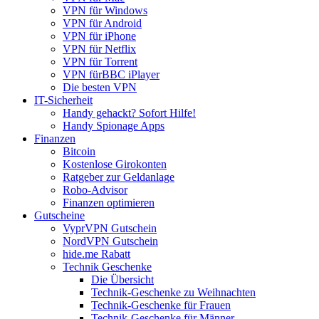
VPN für Windows
VPN für Android
VPN für iPhone
VPN für Netflix
VPN für Torrent
VPN fürBBC iPlayer
Die besten VPN
IT-Sicherheit
Handy gehackt? Sofort Hilfe!
Handy Spionage Apps
Finanzen
Bitcoin
Kostenlose Girokonten
Ratgeber zur Geldanlage
Robo-Advisor
Finanzen optimieren
Gutscheine
VyprVPN Gutschein
NordVPN Gutschein
hide.me Rabatt
Technik Geschenke
Die Übersicht
Technik-Geschenke zu Weihnachten
Technik-Geschenke für Frauen
Technik-Geschenke für Männer