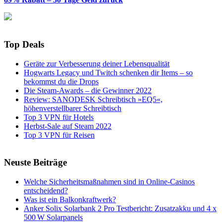
Top Deals
Geräte zur Verbesserung deiner Lebensqualität
Hogwarts Legacy und Twitch schenken dir Items – so
bekommst du die Drops
Die Steam-Awards – die Gewinner 2022
Review: SANODESK Schreibtisch »EQ5«,
höhenverstellbarer Schreibtisch
Top 3 VPN für Hotels
Herbst-Sale auf Steam 2022
Top 3 VPN für Reisen
Neuste Beiträge
Welche Sicherheitsmaßnahmen sind in Online-Casinos
entscheidend?
Was ist ein Balkonkraftwerk?
Anker Solix Solarbank 2 Pro Testbericht: Zusatzakku und 4 x
500 W Solarpanels