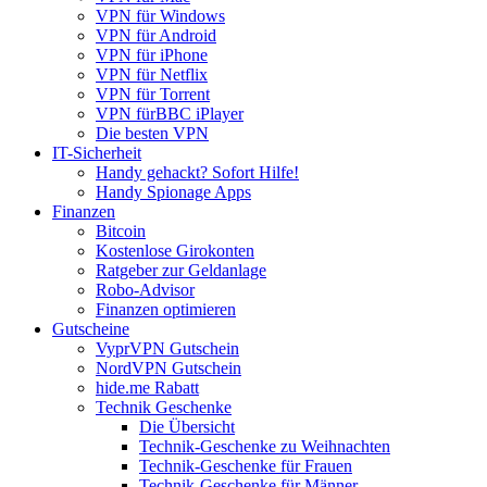
VPN für Windows
VPN für Android
VPN für iPhone
VPN für Netflix
VPN für Torrent
VPN fürBBC iPlayer
Die besten VPN
IT-Sicherheit
Handy gehackt? Sofort Hilfe!
Handy Spionage Apps
Finanzen
Bitcoin
Kostenlose Girokonten
Ratgeber zur Geldanlage
Robo-Advisor
Finanzen optimieren
Gutscheine
VyprVPN Gutschein
NordVPN Gutschein
hide.me Rabatt
Technik Geschenke
Die Übersicht
Technik-Geschenke zu Weihnachten
Technik-Geschenke für Frauen
Technik-Geschenke für Männer