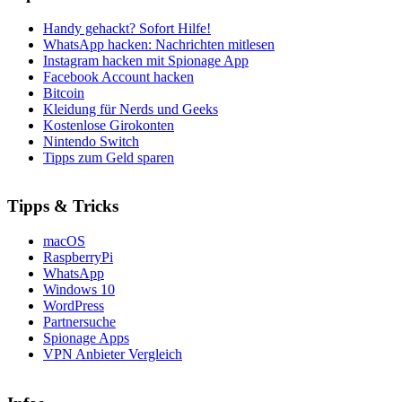
Handy gehackt? Sofort Hilfe!
WhatsApp hacken: Nachrichten mitlesen
Instagram hacken mit Spionage App
Facebook Account hacken
Bitcoin
Kleidung für Nerds und Geeks
Kostenlose Girokonten
Nintendo Switch
Tipps zum Geld sparen
Tipps & Tricks
macOS
RaspberryPi
WhatsApp
Windows 10
WordPress
Partnersuche
Spionage Apps
VPN Anbieter Vergleich