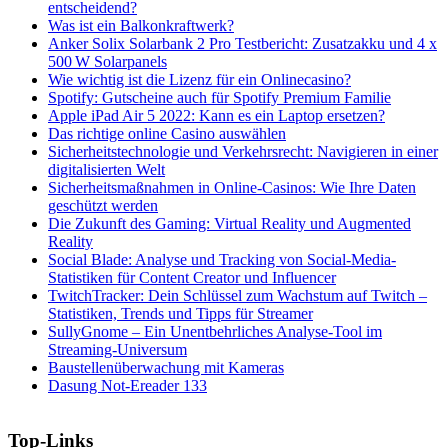
entscheidend?
Was ist ein Balkonkraftwerk?
Anker Solix Solarbank 2 Pro Testbericht: Zusatzakku und 4 x
500 W Solarpanels
Wie wichtig ist die Lizenz für ein Onlinecasino?
Spotify: Gutscheine auch für Spotify Premium Familie
Apple iPad Air 5 2022: Kann es ein Laptop ersetzen?
Das richtige online Casino auswählen
Sicherheitstechnologie und Verkehrsrecht: Navigieren in einer
digitalisierten Welt
Sicherheitsmaßnahmen in Online-Casinos: Wie Ihre Daten
geschützt werden
Die Zukunft des Gaming: Virtual Reality und Augmented
Reality
Social Blade: Analyse und Tracking von Social-Media-
Statistiken für Content Creator und Influencer
TwitchTracker: Dein Schlüssel zum Wachstum auf Twitch –
Statistiken, Trends und Tipps für Streamer
SullyGnome – Ein Unentbehrliches Analyse-Tool im
Streaming-Universum
Baustellenüberwachung mit Kameras
Dasung Not-Ereader 133
Top-Links