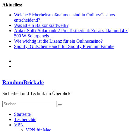
Zum
Aktuelles:
Inhalt
Welche Sicherheitsmaßnahmen sind in Online-Casinos
springen
entscheidend?
Was ist ein Balkonkraftwerk?
Anker Solix Solarbank 2 Pro Testbericht: Zusatzakku und 4 x
500 W Solarpanels
Wie wichtig ist die Lizenz für ein Onlinecasino?
Spotify: Gutscheine auch für Spotify Premium Familie
RandomBrick.de
Sicherheit und Technik im Überblick
Startseite
Testberichte
VPN
VPN für Mac