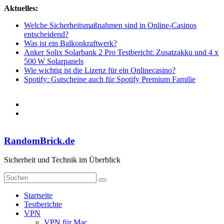
Zum
Aktuelles:
Inhalt
Welche Sicherheitsmaßnahmen sind in Online-Casinos
springen
entscheidend?
Was ist ein Balkonkraftwerk?
Anker Solix Solarbank 2 Pro Testbericht: Zusatzakku und 4 x
500 W Solarpanels
Wie wichtig ist die Lizenz für ein Onlinecasino?
Spotify: Gutscheine auch für Spotify Premium Familie
RandomBrick.de
Sicherheit und Technik im Überblick
Startseite
Testberichte
VPN
VPN für Mac