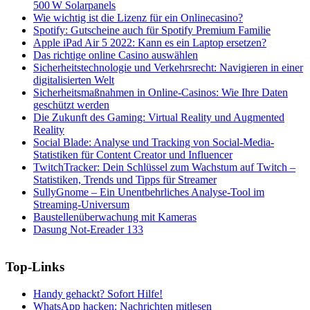
500 W Solarpanels
Wie wichtig ist die Lizenz für ein Onlinecasino?
Spotify: Gutscheine auch für Spotify Premium Familie
Apple iPad Air 5 2022: Kann es ein Laptop ersetzen?
Das richtige online Casino auswählen
Sicherheitstechnologie und Verkehrsrecht: Navigieren in einer
digitalisierten Welt
Sicherheitsmaßnahmen in Online-Casinos: Wie Ihre Daten
geschützt werden
Die Zukunft des Gaming: Virtual Reality und Augmented
Reality
Social Blade: Analyse und Tracking von Social-Media-
Statistiken für Content Creator und Influencer
TwitchTracker: Dein Schlüssel zum Wachstum auf Twitch –
Statistiken, Trends und Tipps für Streamer
SullyGnome – Ein Unentbehrliches Analyse-Tool im
Streaming-Universum
Baustellenüberwachung mit Kameras
Dasung Not-Ereader 133
Top-Links
Handy gehackt? Sofort Hilfe!
WhatsApp hacken: Nachrichten mitlesen