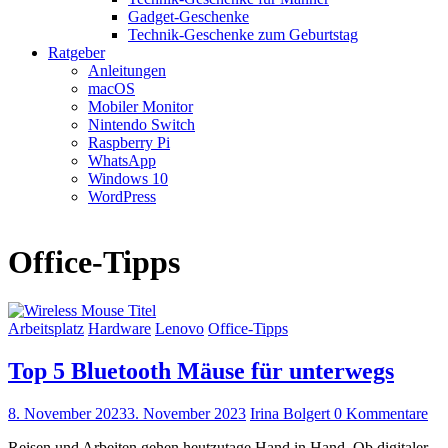
Gadget-Geschenke
Technik-Geschenke zum Geburtstag
Ratgeber
Anleitungen
macOS
Mobiler Monitor
Nintendo Switch
Raspberry Pi
WhatsApp
Windows 10
WordPress
Office-Tipps
Arbeitsplatz
Hardware
Lenovo
Office-Tipps
Top 5 Bluetooth Mäuse für unterwegs
8. November 2023
3. November 2023
Irina Bolgert
0 Kommentare
Reisen und Arbeiten gehen heutzutage Hand in Hand. Ob digitaler