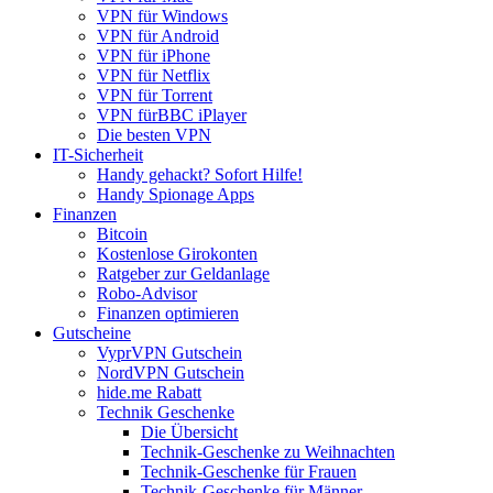
VPN für Windows
VPN für Android
VPN für iPhone
VPN für Netflix
VPN für Torrent
VPN fürBBC iPlayer
Die besten VPN
IT-Sicherheit
Handy gehackt? Sofort Hilfe!
Handy Spionage Apps
Finanzen
Bitcoin
Kostenlose Girokonten
Ratgeber zur Geldanlage
Robo-Advisor
Finanzen optimieren
Gutscheine
VyprVPN Gutschein
NordVPN Gutschein
hide.me Rabatt
Technik Geschenke
Die Übersicht
Technik-Geschenke zu Weihnachten
Technik-Geschenke für Frauen
Technik-Geschenke für Männer