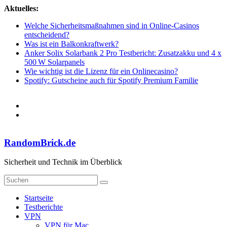
Zum
Aktuelles:
Inhalt
Welche Sicherheitsmaßnahmen sind in Online-Casinos
springen
entscheidend?
Was ist ein Balkonkraftwerk?
Anker Solix Solarbank 2 Pro Testbericht: Zusatzakku und 4 x
500 W Solarpanels
Wie wichtig ist die Lizenz für ein Onlinecasino?
Spotify: Gutscheine auch für Spotify Premium Familie
RandomBrick.de
Sicherheit und Technik im Überblick
Startseite
Testberichte
VPN
VPN für Mac