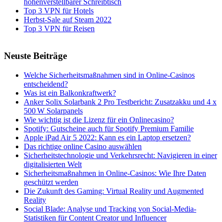
höhenverstellbarer Schreibtisch
Top 3 VPN für Hotels
Herbst-Sale auf Steam 2022
Top 3 VPN für Reisen
Neuste Beiträge
Welche Sicherheitsmaßnahmen sind in Online-Casinos
entscheidend?
Was ist ein Balkonkraftwerk?
Anker Solix Solarbank 2 Pro Testbericht: Zusatzakku und 4 x
500 W Solarpanels
Wie wichtig ist die Lizenz für ein Onlinecasino?
Spotify: Gutscheine auch für Spotify Premium Familie
Apple iPad Air 5 2022: Kann es ein Laptop ersetzen?
Das richtige online Casino auswählen
Sicherheitstechnologie und Verkehrsrecht: Navigieren in einer
digitalisierten Welt
Sicherheitsmaßnahmen in Online-Casinos: Wie Ihre Daten
geschützt werden
Die Zukunft des Gaming: Virtual Reality und Augmented
Reality
Social Blade: Analyse und Tracking von Social-Media-
Statistiken für Content Creator und Influencer