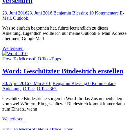
versenden
23. Juni 2016
23. Juni 2016
Benjamin Blessing
10 Kommentare
E-
Mail
,
Outlook
Was so einfach begonnen hat, führte letztendlich zu dieser
Anleitung. Eigentlich wollte ich nur meine Outlook E-Mail-Adresse
über mein GoogleMail
Weiterlesen
How To
Microsoft
Office-Tipps
Word: Geschützter Bindestrich erstellen
30. April 2016
7. Mai 2016
Benjamin Blessing
0 Kommentare
Anleitung
,
Office
,
Office 365
Geschützte Bindestriche sorgen in Word für das Zusammenhalten
von zwei Wörtern. Ein geschützter Bindestrich kommt immer dann
zum Einsatz, wenn
Weiterlesen
How To
Microsoft
News
Office-Tipps