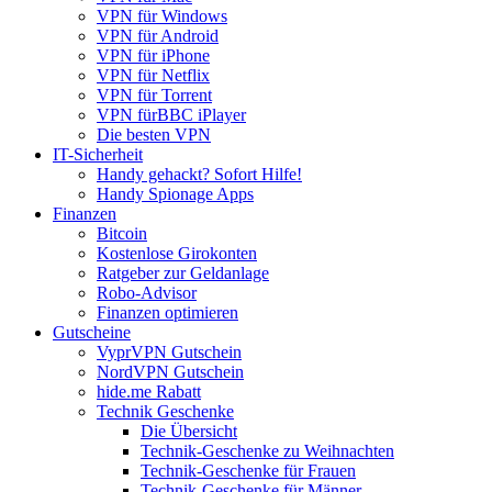
VPN für Windows
VPN für Android
VPN für iPhone
VPN für Netflix
VPN für Torrent
VPN fürBBC iPlayer
Die besten VPN
IT-Sicherheit
Handy gehackt? Sofort Hilfe!
Handy Spionage Apps
Finanzen
Bitcoin
Kostenlose Girokonten
Ratgeber zur Geldanlage
Robo-Advisor
Finanzen optimieren
Gutscheine
VyprVPN Gutschein
NordVPN Gutschein
hide.me Rabatt
Technik Geschenke
Die Übersicht
Technik-Geschenke zu Weihnachten
Technik-Geschenke für Frauen
Technik-Geschenke für Männer