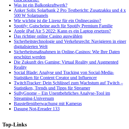
Was ist ein Balkonkraftwerk?
Anker Solix Solarbank 2 Pro Testbericht: Zusatzakku und 4 x
500 W Solarpanels
Wie wichtig ist die Lizenz für ein Onlinecasino?
Spotify: Gutscheine auch für Spotify Premium Familie
Apple iPad Air 5 2022: Kann es ein Laptop ersetzen?
Das richtige online Casino auswählen
Sicherheitstechnologie und Verkehrsrecht: Navigieren in einer
digitalisierten Welt
Sicherheitsmaßnahmen in Online-Casinos: Wie Ihre Daten
geschützt werden
Die Zukunft des Gaming: Virtual Reality und Augmented
Reality
Social Blade: Analyse und Tracking von Social-Media-
Statistiken für Content Creator und Influencer
TwitchTracker: Dein Schlüssel zum Wachstum auf Twitch –
Statistiken, Trends und Tipps für Streamer
SullyGnome – Ein Unentbehrliches Analyse-Tool im
Streaming-Universum
Baustellenüberwachung mit Kameras
Dasung Not-Ereader 133
Top-Links