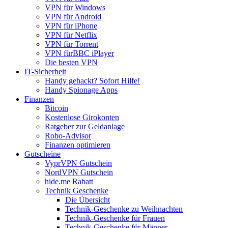
VPN für Windows
VPN für Android
VPN für iPhone
VPN für Netflix
VPN für Torrent
VPN fürBBC iPlayer
Die besten VPN
IT-Sicherheit
Handy gehackt? Sofort Hilfe!
Handy Spionage Apps
Finanzen
Bitcoin
Kostenlose Girokonten
Ratgeber zur Geldanlage
Robo-Advisor
Finanzen optimieren
Gutscheine
VyprVPN Gutschein
NordVPN Gutschein
hide.me Rabatt
Technik Geschenke
Die Übersicht
Technik-Geschenke zu Weihnachten
Technik-Geschenke für Frauen
Technik-Geschenke für Männer