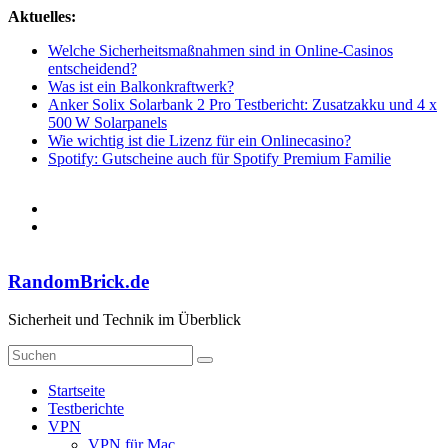
Zum
Aktuelles:
Inhalt
Welche Sicherheitsmaßnahmen sind in Online-Casinos
springen
entscheidend?
Was ist ein Balkonkraftwerk?
Anker Solix Solarbank 2 Pro Testbericht: Zusatzakku und 4 x
500 W Solarpanels
Wie wichtig ist die Lizenz für ein Onlinecasino?
Spotify: Gutscheine auch für Spotify Premium Familie
RandomBrick.de
Sicherheit und Technik im Überblick
Startseite
Testberichte
VPN
VPN für Mac