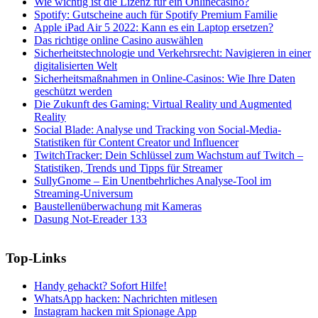
Wie wichtig ist die Lizenz für ein Onlinecasino?
Spotify: Gutscheine auch für Spotify Premium Familie
Apple iPad Air 5 2022: Kann es ein Laptop ersetzen?
Das richtige online Casino auswählen
Sicherheitstechnologie und Verkehrsrecht: Navigieren in einer
digitalisierten Welt
Sicherheitsmaßnahmen in Online-Casinos: Wie Ihre Daten
geschützt werden
Die Zukunft des Gaming: Virtual Reality und Augmented
Reality
Social Blade: Analyse und Tracking von Social-Media-
Statistiken für Content Creator und Influencer
TwitchTracker: Dein Schlüssel zum Wachstum auf Twitch –
Statistiken, Trends und Tipps für Streamer
SullyGnome – Ein Unentbehrliches Analyse-Tool im
Streaming-Universum
Baustellenüberwachung mit Kameras
Dasung Not-Ereader 133
Top-Links
Handy gehackt? Sofort Hilfe!
WhatsApp hacken: Nachrichten mitlesen
Instagram hacken mit Spionage App