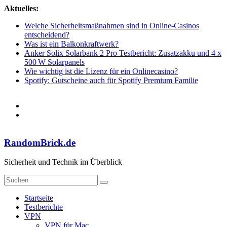
Zum
Aktuelles:
Inhalt
Welche Sicherheitsmaßnahmen sind in Online-Casinos
springen
entscheidend?
Was ist ein Balkonkraftwerk?
Anker Solix Solarbank 2 Pro Testbericht: Zusatzakku und 4 x
500 W Solarpanels
Wie wichtig ist die Lizenz für ein Onlinecasino?
Spotify: Gutscheine auch für Spotify Premium Familie
RandomBrick.de
Sicherheit und Technik im Überblick
Startseite
Testberichte
VPN
VPN für Mac