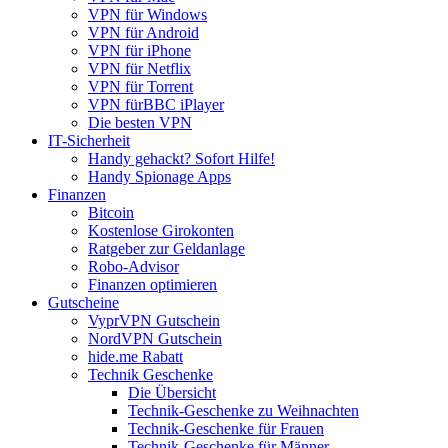
VPN für Windows
VPN für Android
VPN für iPhone
VPN für Netflix
VPN für Torrent
VPN fürBBC iPlayer
Die besten VPN
IT-Sicherheit
Handy gehackt? Sofort Hilfe!
Handy Spionage Apps
Finanzen
Bitcoin
Kostenlose Girokonten
Ratgeber zur Geldanlage
Robo-Advisor
Finanzen optimieren
Gutscheine
VyprVPN Gutschein
NordVPN Gutschein
hide.me Rabatt
Technik Geschenke
Die Übersicht
Technik-Geschenke zu Weihnachten
Technik-Geschenke für Frauen
Technik-Geschenke für Männer