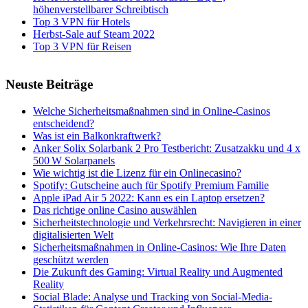
höhenverstellbarer Schreibtisch
Top 3 VPN für Hotels
Herbst-Sale auf Steam 2022
Top 3 VPN für Reisen
Neuste Beiträge
Welche Sicherheitsmaßnahmen sind in Online-Casinos
entscheidend?
Was ist ein Balkonkraftwerk?
Anker Solix Solarbank 2 Pro Testbericht: Zusatzakku und 4 x
500 W Solarpanels
Wie wichtig ist die Lizenz für ein Onlinecasino?
Spotify: Gutscheine auch für Spotify Premium Familie
Apple iPad Air 5 2022: Kann es ein Laptop ersetzen?
Das richtige online Casino auswählen
Sicherheitstechnologie und Verkehrsrecht: Navigieren in einer
digitalisierten Welt
Sicherheitsmaßnahmen in Online-Casinos: Wie Ihre Daten
geschützt werden
Die Zukunft des Gaming: Virtual Reality und Augmented
Reality
Social Blade: Analyse und Tracking von Social-Media-