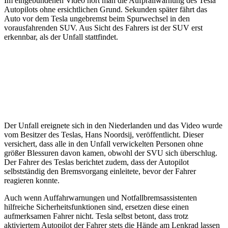
Im eingebundenen Video hört man die Aufprallwarnung des Tesla
Autopilots ohne ersichtlichen Grund. Sekunden später fährt das
Auto vor dem Tesla ungebremst beim Spurwechsel in den
vorausfahrenden SUV. Aus Sicht des Fahrers ist der SUV erst
erkennbar, als der Unfall stattfindet.
Der Unfall ereignete sich in den Niederlanden und das Video wurde
vom Besitzer des Teslas, Hans Noordsij, veröffentlicht. Dieser
versichert, dass alle in den Unfall verwickelten Personen ohne
größer Blessuren davon kamen, obwohl der SVU sich überschlug.
Der Fahrer des Teslas berichtet zudem, dass der Autopilot
selbstständig den Bremsvorgang einleitete, bevor der Fahrer
reagieren konnte.
Auch wenn Auffahrwarnungen und Notfallbremsassistenten
hilfreiche Sicherheitsfunktionen sind, ersetzen diese einen
aufmerksamen Fahrer nicht. Tesla selbst betont, dass trotz
aktiviertem Autopilot der Fahrer stets die Hände am Lenkrad lassen