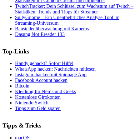
Statistiken für Content Creator und Influencer
TwitchTracker: Dein Schlüssel zum Wachstum auf Twitch –
Statistiken, Trends und Tipps für Streamer
SullyGnome – Ein Unentbehrliches Analyse-Tool im
Streaming-Universum
Baustellenüberwachung mit Kameras
Dasung Not-Ereader 133
Top-Links
Handy gehackt? Sofort Hilfe!
WhatsApp hacken: Nachrichten mitlesen
Instagram hacken mit Spionage App
Facebook Account hacken
Bitcoin
Kleidung für Nerds und Geeks
Kostenlose Girokonten
Nintendo Switch
Tipps zum Geld sparen
Tipps & Tricks
macOS