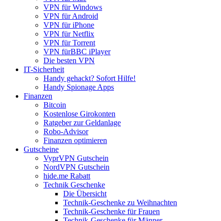
VPN für Windows
VPN für Android
VPN für iPhone
VPN für Netflix
VPN für Torrent
VPN fürBBC iPlayer
Die besten VPN
IT-Sicherheit
Handy gehackt? Sofort Hilfe!
Handy Spionage Apps
Finanzen
Bitcoin
Kostenlose Girokonten
Ratgeber zur Geldanlage
Robo-Advisor
Finanzen optimieren
Gutscheine
VyprVPN Gutschein
NordVPN Gutschein
hide.me Rabatt
Technik Geschenke
Die Übersicht
Technik-Geschenke zu Weihnachten
Technik-Geschenke für Frauen
Technik-Geschenke für Männer