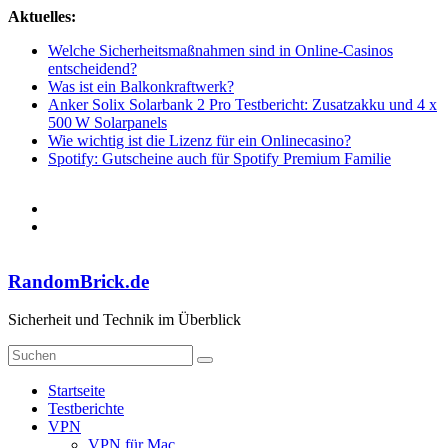
Zum
Aktuelles:
Inhalt
Welche Sicherheitsmaßnahmen sind in Online-Casinos
springen
entscheidend?
Was ist ein Balkonkraftwerk?
Anker Solix Solarbank 2 Pro Testbericht: Zusatzakku und 4 x
500 W Solarpanels
Wie wichtig ist die Lizenz für ein Onlinecasino?
Spotify: Gutscheine auch für Spotify Premium Familie
RandomBrick.de
Sicherheit und Technik im Überblick
Startseite
Testberichte
VPN
VPN für Mac