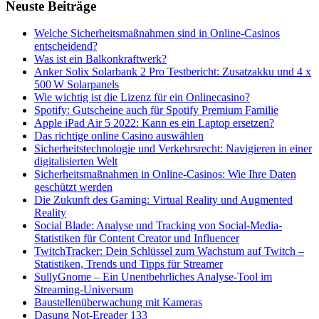
Neuste Beiträge
Welche Sicherheitsmaßnahmen sind in Online-Casinos
entscheidend?
Was ist ein Balkonkraftwerk?
Anker Solix Solarbank 2 Pro Testbericht: Zusatzakku und 4 x
500 W Solarpanels
Wie wichtig ist die Lizenz für ein Onlinecasino?
Spotify: Gutscheine auch für Spotify Premium Familie
Apple iPad Air 5 2022: Kann es ein Laptop ersetzen?
Das richtige online Casino auswählen
Sicherheitstechnologie und Verkehrsrecht: Navigieren in einer
digitalisierten Welt
Sicherheitsmaßnahmen in Online-Casinos: Wie Ihre Daten
geschützt werden
Die Zukunft des Gaming: Virtual Reality und Augmented
Reality
Social Blade: Analyse und Tracking von Social-Media-
Statistiken für Content Creator und Influencer
TwitchTracker: Dein Schlüssel zum Wachstum auf Twitch –
Statistiken, Trends und Tipps für Streamer
SullyGnome – Ein Unentbehrliches Analyse-Tool im
Streaming-Universum
Baustellenüberwachung mit Kameras
Dasung Not-Ereader 133