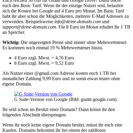
Euch reichen 30 GB für Gmail und Google Drive? Dann bucht
euch den
Basic
Tarif. Wenn ihr der einzige Nutzer seid, belaufen
sich die Kosten bei Google auf 4 Euro pro Monat. Im Basic Tarif
habt ihr aber schon die Möglichkeiten, mehrere E-Mail Adressen zu
verwenden. Beispielsweise
info@deine-domain.com
und
support@deine-domain.com
. Für 8 Euro im Monat erhaltet ihr 1 TB
an Speicher.
Wichtig:
Die angezeigten Preise sind immer ohne Mehrwertsteuer.
Es kommen noch einmal 19 % Mehrwertsteuer hinzu.
4 Euro zzgl. Mwst. = 4,76 Euro
8 Euro zzgl. Mwst. = 9,52 Euro
Als Nutzer einer @gmail.com Adresse kosten euch 1 TB bei
monatlicher Zahlung 9,99 Euro und ist somit etwas teurer ohne
eigene Domain.
G Suite-Version von Google (Bild: gsuite.google.com).
Ihr seid schon im Besitzt einer Domain? Dann könnt ihr den
folgenden Abschnitt überspringen.
Wenn ihr noch keine eigene Domain besitzt, müsst ihr euch eine
Kaufen. Domains bekommt ihr bei einem der zahllosen