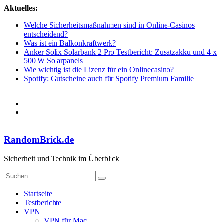
Zum
Aktuelles:
Inhalt
Welche Sicherheitsmaßnahmen sind in Online-Casinos
springen
entscheidend?
Was ist ein Balkonkraftwerk?
Anker Solix Solarbank 2 Pro Testbericht: Zusatzakku und 4 x
500 W Solarpanels
Wie wichtig ist die Lizenz für ein Onlinecasino?
Spotify: Gutscheine auch für Spotify Premium Familie
RandomBrick.de
Sicherheit und Technik im Überblick
Startseite
Testberichte
VPN
VPN für Mac