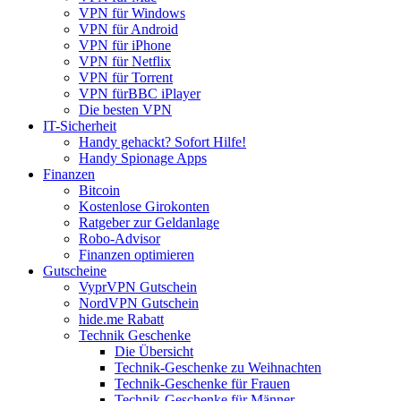
VPN für Windows
VPN für Android
VPN für iPhone
VPN für Netflix
VPN für Torrent
VPN fürBBC iPlayer
Die besten VPN
IT-Sicherheit
Handy gehackt? Sofort Hilfe!
Handy Spionage Apps
Finanzen
Bitcoin
Kostenlose Girokonten
Ratgeber zur Geldanlage
Robo-Advisor
Finanzen optimieren
Gutscheine
VyprVPN Gutschein
NordVPN Gutschein
hide.me Rabatt
Technik Geschenke
Die Übersicht
Technik-Geschenke zu Weihnachten
Technik-Geschenke für Frauen
Technik-Geschenke für Männer