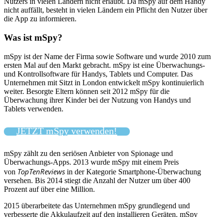
Nutzers in vielen Ländern nicht erlaubt. Da mSpy auf dem Handy
nicht auffällt, besteht in vielen Ländern ein Pflicht den Nutzer über
die App zu informieren.
Was ist mSpy?
mSpy ist der Name der Firma sowie Software und wurde 2010 zum
ersten Mal auf den Markt gebracht. mSpy ist eine Überwachungs-
und Kontrollsoftware für Handys, Tablets und Computer. Das
Unternehmen mit Sitzt in London entwickelt mSpy kontinuierlich
weiter. Besorgte Eltern können seit 2012 mSpy für die
Überwachung ihrer Kinder bei der Nutzung von Handys und
Tablets verwenden.
JETZT mSpy verwenden!
mSpy zählt zu den seriösen Anbieter von Spionage und
Überwachungs-Apps. 2013 wurde mSpy mit einem Preis
TopTenReviews
von
in der Kategorie Smartphone-Überwachung
versehen. Bis 2014 stiegt die Anzahl der Nutzer um über 400
Prozent auf über eine Million.
2015 überarbeitete das Unternehmen mSpy grundlegend und
verbesserte die Akkulaufzeit auf den installieren Geräten. mSpy