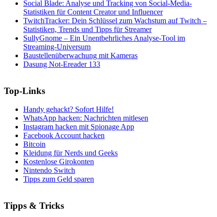
Social Blade: Analyse und Tracking von Social-Media-
Statistiken für Content Creator und Influencer
TwitchTracker: Dein Schlüssel zum Wachstum auf Twitch –
Statistiken, Trends und Tipps für Streamer
SullyGnome – Ein Unentbehrliches Analyse-Tool im
Streaming-Universum
Baustellenüberwachung mit Kameras
Dasung Not-Ereader 133
Top-Links
Handy gehackt? Sofort Hilfe!
WhatsApp hacken: Nachrichten mitlesen
Instagram hacken mit Spionage App
Facebook Account hacken
Bitcoin
Kleidung für Nerds und Geeks
Kostenlose Girokonten
Nintendo Switch
Tipps zum Geld sparen
Tipps & Tricks