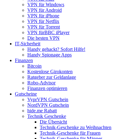
VPN für Windows
VPN für Android
VPN für iPhone
VPN für Netflix
VPN für Torrent
VPN fürBBC iPlayer
Die besten VPN
IT-Sicherheit
Handy gehackt? Sofort Hilfe!
Handy Spionage Apps
Finanzen
Bitcoin
Kostenlose Girokonten
Ratgeber zur Geldanlage
Robo-Advisor
Finanzen optimieren
Gutscheine
VyprVPN Gutschein
NordVPN Gutschein
hide.me Rabatt
Technik Geschenke
Die Übersicht
Technik-Geschenke zu Weihnachten
Technik-Geschenke für Frauen
Technik-Geschenke für Männer