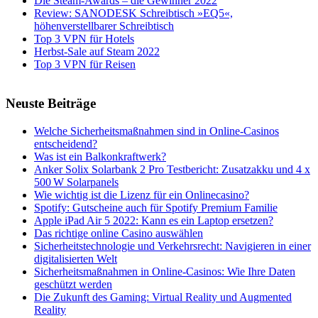
Die Steam-Awards – die Gewinner 2022
Review: SANODESK Schreibtisch »EQ5«,
höhenverstellbarer Schreibtisch
Top 3 VPN für Hotels
Herbst-Sale auf Steam 2022
Top 3 VPN für Reisen
Neuste Beiträge
Welche Sicherheitsmaßnahmen sind in Online-Casinos
entscheidend?
Was ist ein Balkonkraftwerk?
Anker Solix Solarbank 2 Pro Testbericht: Zusatzakku und 4 x
500 W Solarpanels
Wie wichtig ist die Lizenz für ein Onlinecasino?
Spotify: Gutscheine auch für Spotify Premium Familie
Apple iPad Air 5 2022: Kann es ein Laptop ersetzen?
Das richtige online Casino auswählen
Sicherheitstechnologie und Verkehrsrecht: Navigieren in einer
digitalisierten Welt
Sicherheitsmaßnahmen in Online-Casinos: Wie Ihre Daten
geschützt werden
Die Zukunft des Gaming: Virtual Reality und Augmented
Reality