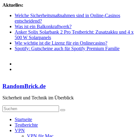
Zum
Aktuelles:
Inhalt
Welche Sicherheitsmaßnahmen sind in Online-Casinos
springen
entscheidend?
Was ist ein Balkonkraftwerk?
Anker Solix Solarbank 2 Pro Testbericht: Zusatzakku und 4 x
500 W Solarpanels
Wie wichtig ist die Lizenz für ein Onlinecasino?
Spotify: Gutscheine auch für Spotify Premium Familie
RandomBrick.de
Sicherheit und Technik im Überblick
Startseite
Testberichte
VPN
VPN für Mac