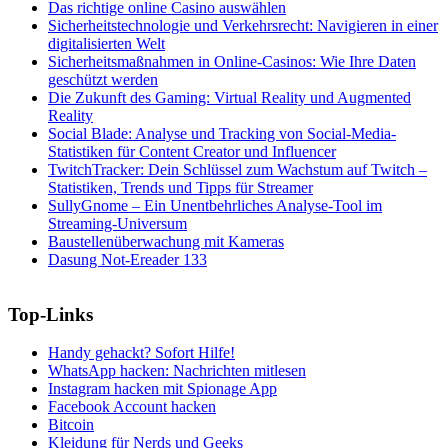
Das richtige online Casino auswählen
Sicherheitstechnologie und Verkehrsrecht: Navigieren in einer
digitalisierten Welt
Sicherheitsmaßnahmen in Online-Casinos: Wie Ihre Daten
geschützt werden
Die Zukunft des Gaming: Virtual Reality und Augmented
Reality
Social Blade: Analyse und Tracking von Social-Media-
Statistiken für Content Creator und Influencer
TwitchTracker: Dein Schlüssel zum Wachstum auf Twitch –
Statistiken, Trends und Tipps für Streamer
SullyGnome – Ein Unentbehrliches Analyse-Tool im
Streaming-Universum
Baustellenüberwachung mit Kameras
Dasung Not-Ereader 133
Top-Links
Handy gehackt? Sofort Hilfe!
WhatsApp hacken: Nachrichten mitlesen
Instagram hacken mit Spionage App
Facebook Account hacken
Bitcoin
Kleidung für Nerds und Geeks