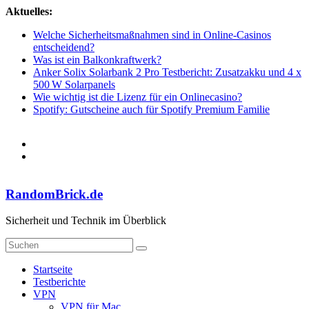
Zum
Aktuelles:
Inhalt
Welche Sicherheitsmaßnahmen sind in Online-Casinos
springen
entscheidend?
Was ist ein Balkonkraftwerk?
Anker Solix Solarbank 2 Pro Testbericht: Zusatzakku und 4 x
500 W Solarpanels
Wie wichtig ist die Lizenz für ein Onlinecasino?
Spotify: Gutscheine auch für Spotify Premium Familie
RandomBrick.de
Sicherheit und Technik im Überblick
Startseite
Testberichte
VPN
VPN für Mac