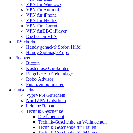
VPN für Windows
VPN für Android
VPN für iPhone
VPN für Netflix
VPN für Torrent
VPN fürBBC iPlayer
Die besten VPN
IT-Sicherheit
Handy gehackt? Sofort Hilfe!
Handy Spionage Apps
Finanzen
Bitcoin
Kostenlose Girokonten
Ratgeber zur Geldanlage
Robo-Advisor
Finanzen optimieren
Gutscheine
VyprVPN Gutschein
NordVPN Gutschein
hide.me Rabatt
Technik Geschenke
Die Übersicht
Technik-Geschenke zu Weihnachten
Technik-Geschenke für Frauen
Technik-Geschenke für Männer