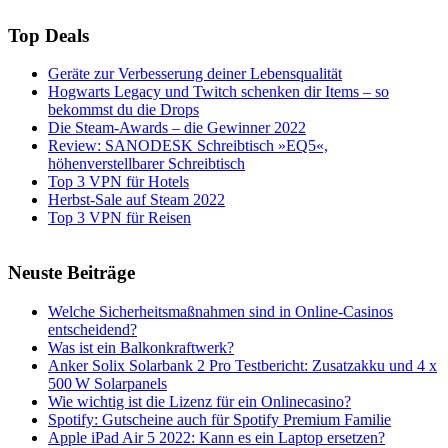
Top Deals
Geräte zur Verbesserung deiner Lebensqualität
Hogwarts Legacy und Twitch schenken dir Items – so
bekommst du die Drops
Die Steam-Awards – die Gewinner 2022
Review: SANODESK Schreibtisch »EQ5«,
höhenverstellbarer Schreibtisch
Top 3 VPN für Hotels
Herbst-Sale auf Steam 2022
Top 3 VPN für Reisen
Neuste Beiträge
Welche Sicherheitsmaßnahmen sind in Online-Casinos
entscheidend?
Was ist ein Balkonkraftwerk?
Anker Solix Solarbank 2 Pro Testbericht: Zusatzakku und 4 x
500 W Solarpanels
Wie wichtig ist die Lizenz für ein Onlinecasino?
Spotify: Gutscheine auch für Spotify Premium Familie
Apple iPad Air 5 2022: Kann es ein Laptop ersetzen?