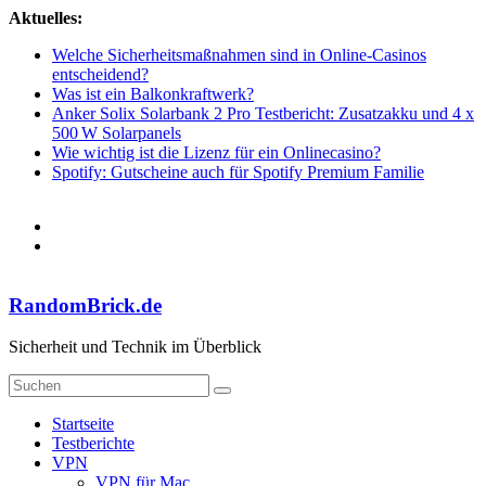
Zum
Aktuelles:
Inhalt
Welche Sicherheitsmaßnahmen sind in Online-Casinos
springen
entscheidend?
Was ist ein Balkonkraftwerk?
Anker Solix Solarbank 2 Pro Testbericht: Zusatzakku und 4 x
500 W Solarpanels
Wie wichtig ist die Lizenz für ein Onlinecasino?
Spotify: Gutscheine auch für Spotify Premium Familie
RandomBrick.de
Sicherheit und Technik im Überblick
Startseite
Testberichte
VPN
VPN für Mac