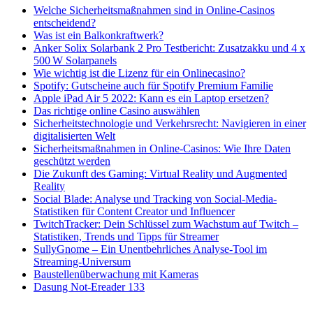
Welche Sicherheitsmaßnahmen sind in Online-Casinos
entscheidend?
Was ist ein Balkonkraftwerk?
Anker Solix Solarbank 2 Pro Testbericht: Zusatzakku und 4 x
500 W Solarpanels
Wie wichtig ist die Lizenz für ein Onlinecasino?
Spotify: Gutscheine auch für Spotify Premium Familie
Apple iPad Air 5 2022: Kann es ein Laptop ersetzen?
Das richtige online Casino auswählen
Sicherheitstechnologie und Verkehrsrecht: Navigieren in einer
digitalisierten Welt
Sicherheitsmaßnahmen in Online-Casinos: Wie Ihre Daten
geschützt werden
Die Zukunft des Gaming: Virtual Reality und Augmented
Reality
Social Blade: Analyse und Tracking von Social-Media-
Statistiken für Content Creator und Influencer
TwitchTracker: Dein Schlüssel zum Wachstum auf Twitch –
Statistiken, Trends und Tipps für Streamer
SullyGnome – Ein Unentbehrliches Analyse-Tool im
Streaming-Universum
Baustellenüberwachung mit Kameras
Dasung Not-Ereader 133