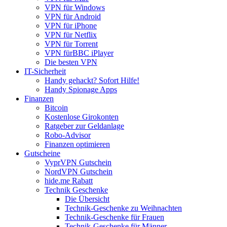
VPN für Windows
VPN für Android
VPN für iPhone
VPN für Netflix
VPN für Torrent
VPN fürBBC iPlayer
Die besten VPN
IT-Sicherheit
Handy gehackt? Sofort Hilfe!
Handy Spionage Apps
Finanzen
Bitcoin
Kostenlose Girokonten
Ratgeber zur Geldanlage
Robo-Advisor
Finanzen optimieren
Gutscheine
VyprVPN Gutschein
NordVPN Gutschein
hide.me Rabatt
Technik Geschenke
Die Übersicht
Technik-Geschenke zu Weihnachten
Technik-Geschenke für Frauen
Technik-Geschenke für Männer