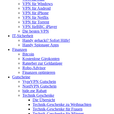
VPN für Windows
VPN für Android
VPN für iPhone
VPN für Netflix
VPN für Torrent
VPN fürBBC iPlayer
Die besten VPN
IT-Sicherheit
Handy gehackt? Sofort Hilfe!
Handy Spionage Apps
Finanzen
Bitcoin
Kostenlose Girokonten
Ratgeber zur Geldanlage
Robo-Advisor
Finanzen optimieren
Gutscheine
VyprVPN Gutschein
NordVPN Gutschein
hide.me Rabatt
Technik Geschenke
Die Übersicht
Technik-Geschenke zu Weihnachten
Technik-Geschenke für Frauen
Technik-Geschenke für Männer