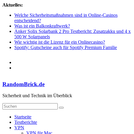
Zum
Aktuelles:
Inhalt
Welche Sicherheitsmaßnahmen sind in Online-Casinos
springen
entscheidend?
Was ist ein Balkonkraftwerk?
Anker Solix Solarbank 2 Pro Testbericht: Zusatzakku und 4 x
500 W Solarpanels
Wie wichtig ist die Lizenz für ein Onlinecasino?
Spotify: Gutscheine auch für Spotify Premium Familie
RandomBrick.de
Sicherheit und Technik im Überblick
Startseite
Testberichte
VPN
VPN für Mac