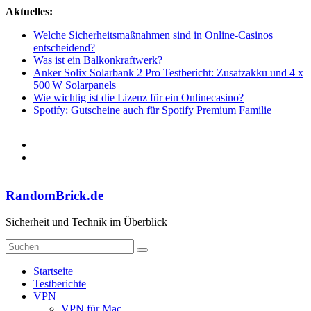
Zum
Aktuelles:
Inhalt
Welche Sicherheitsmaßnahmen sind in Online-Casinos
springen
entscheidend?
Was ist ein Balkonkraftwerk?
Anker Solix Solarbank 2 Pro Testbericht: Zusatzakku und 4 x
500 W Solarpanels
Wie wichtig ist die Lizenz für ein Onlinecasino?
Spotify: Gutscheine auch für Spotify Premium Familie
RandomBrick.de
Sicherheit und Technik im Überblick
Startseite
Testberichte
VPN
VPN für Mac