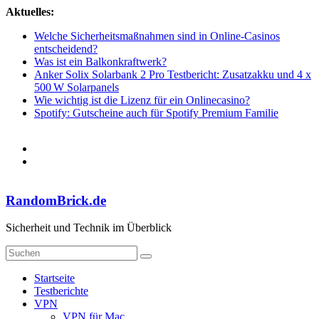
Zum
Aktuelles:
Inhalt
Welche Sicherheitsmaßnahmen sind in Online-Casinos
springen
entscheidend?
Was ist ein Balkonkraftwerk?
Anker Solix Solarbank 2 Pro Testbericht: Zusatzakku und 4 x
500 W Solarpanels
Wie wichtig ist die Lizenz für ein Onlinecasino?
Spotify: Gutscheine auch für Spotify Premium Familie
RandomBrick.de
Sicherheit und Technik im Überblick
Startseite
Testberichte
VPN
VPN für Mac