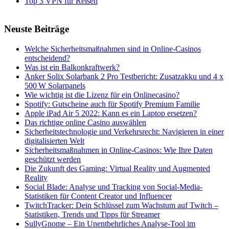
Top 3 VPN für Reisen
Neuste Beiträge
Welche Sicherheitsmaßnahmen sind in Online-Casinos
entscheidend?
Was ist ein Balkonkraftwerk?
Anker Solix Solarbank 2 Pro Testbericht: Zusatzakku und 4 x
500 W Solarpanels
Wie wichtig ist die Lizenz für ein Onlinecasino?
Spotify: Gutscheine auch für Spotify Premium Familie
Apple iPad Air 5 2022: Kann es ein Laptop ersetzen?
Das richtige online Casino auswählen
Sicherheitstechnologie und Verkehrsrecht: Navigieren in einer
digitalisierten Welt
Sicherheitsmaßnahmen in Online-Casinos: Wie Ihre Daten
geschützt werden
Die Zukunft des Gaming: Virtual Reality und Augmented
Reality
Social Blade: Analyse und Tracking von Social-Media-
Statistiken für Content Creator und Influencer
TwitchTracker: Dein Schlüssel zum Wachstum auf Twitch –
Statistiken, Trends und Tipps für Streamer
SullyGnome – Ein Unentbehrliches Analyse-Tool im