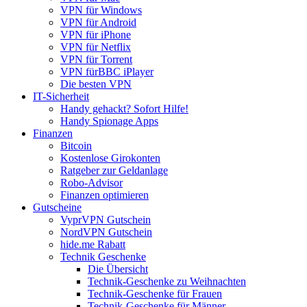
VPN für Windows
VPN für Android
VPN für iPhone
VPN für Netflix
VPN für Torrent
VPN fürBBC iPlayer
Die besten VPN
IT-Sicherheit
Handy gehackt? Sofort Hilfe!
Handy Spionage Apps
Finanzen
Bitcoin
Kostenlose Girokonten
Ratgeber zur Geldanlage
Robo-Advisor
Finanzen optimieren
Gutscheine
VyprVPN Gutschein
NordVPN Gutschein
hide.me Rabatt
Technik Geschenke
Die Übersicht
Technik-Geschenke zu Weihnachten
Technik-Geschenke für Frauen
Technik-Geschenke für Männer