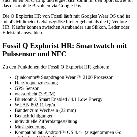
auch einen NFC-Chip und eignet sich somit für den Sport sowie für
das das mobile Bezahlen via Google Pay.
Die Q Explorist HR von Fossil läuft mit Googles Wear OS und ist
mit 45 Millimeter Gehäusegröße breiter gebaut als die Q Venture
HR. Käufer können zwischen Armbänder aus Silikon, Leder oder
Edelstahl auswählen.
Fossil Q Explorist HR: Smartwatch mit
Pulssensor und NFC
Zu den Funktionen der Fossil Q Explorist HR gehören:
Qualcomm® Snapdragon Wear ™ 2100 Prozessor
Herzfrequenzmessung
GPS-Sensor
wasserdicht (3 ATM)
Bluetooth® Smart Enabled / 4.1 Low Energy
WLAN 802.11 b/g/n
Bänder zum Wechseln (22 mm)
Benachrichtigungen
individuelle Zifferblattgestaltung
Musiksteuerung
Kompatibilität: Android™ OS 4.4+ (ausgenommen Go