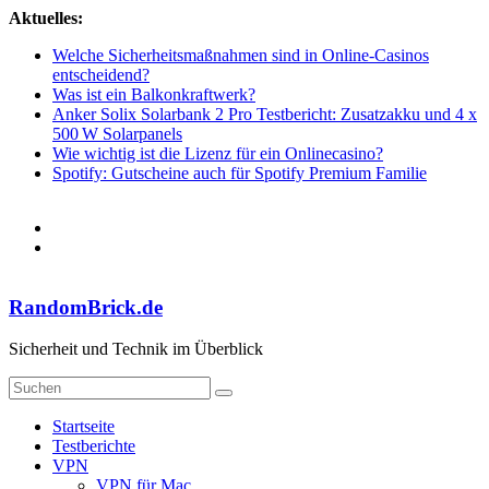
Zum
Aktuelles:
Inhalt
Welche Sicherheitsmaßnahmen sind in Online-Casinos
springen
entscheidend?
Was ist ein Balkonkraftwerk?
Anker Solix Solarbank 2 Pro Testbericht: Zusatzakku und 4 x
500 W Solarpanels
Wie wichtig ist die Lizenz für ein Onlinecasino?
Spotify: Gutscheine auch für Spotify Premium Familie
RandomBrick.de
Sicherheit und Technik im Überblick
Startseite
Testberichte
VPN
VPN für Mac