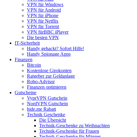
VPN für Windows
VPN für Android
VPN für iPhone
VPN für Netflix
VPN für Torrent
VPN fürBBC iPlayer
Die besten VPN
IT-Sicherheit
Handy gehackt? Sofort Hilfe!
Handy Spionage Apps
Finanzen
Bitcoin
Kostenlose Girokonten
Ratgeber zur Geldanlage
Robo-Advisor
Finanzen optimieren
Gutscheine
VyprVPN Gutschein
NordVPN Gutschein
hide.me Rabatt
Technik Geschenke
Die Übersicht
Technik-Geschenke zu Weihnachten
Technik-Geschenke für Frauen
Technik-Geschenke für Männer