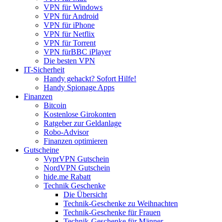
VPN für Windows
VPN für Android
VPN für iPhone
VPN für Netflix
VPN für Torrent
VPN fürBBC iPlayer
Die besten VPN
IT-Sicherheit
Handy gehackt? Sofort Hilfe!
Handy Spionage Apps
Finanzen
Bitcoin
Kostenlose Girokonten
Ratgeber zur Geldanlage
Robo-Advisor
Finanzen optimieren
Gutscheine
VyprVPN Gutschein
NordVPN Gutschein
hide.me Rabatt
Technik Geschenke
Die Übersicht
Technik-Geschenke zu Weihnachten
Technik-Geschenke für Frauen
Technik-Geschenke für Männer