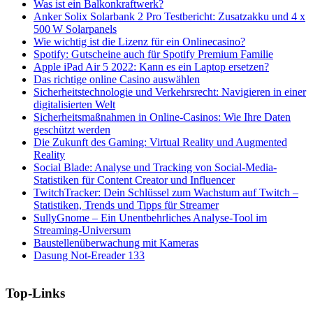
Was ist ein Balkonkraftwerk?
Anker Solix Solarbank 2 Pro Testbericht: Zusatzakku und 4 x
500 W Solarpanels
Wie wichtig ist die Lizenz für ein Onlinecasino?
Spotify: Gutscheine auch für Spotify Premium Familie
Apple iPad Air 5 2022: Kann es ein Laptop ersetzen?
Das richtige online Casino auswählen
Sicherheitstechnologie und Verkehrsrecht: Navigieren in einer
digitalisierten Welt
Sicherheitsmaßnahmen in Online-Casinos: Wie Ihre Daten
geschützt werden
Die Zukunft des Gaming: Virtual Reality und Augmented
Reality
Social Blade: Analyse und Tracking von Social-Media-
Statistiken für Content Creator und Influencer
TwitchTracker: Dein Schlüssel zum Wachstum auf Twitch –
Statistiken, Trends und Tipps für Streamer
SullyGnome – Ein Unentbehrliches Analyse-Tool im
Streaming-Universum
Baustellenüberwachung mit Kameras
Dasung Not-Ereader 133
Top-Links