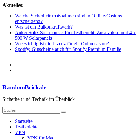
Zum
Aktuelles:
Inhalt
Welche Sicherheitsmaßnahmen sind in Online-Casinos
springen
entscheidend?
Was ist ein Balkonkraftwerk?
Anker Solix Solarbank 2 Pro Testbericht: Zusatzakku und 4 x
500 W Solarpanels
Wie wichtig ist die Lizenz für ein Onlinecasino?
Spotify: Gutscheine auch für Spotify Premium Familie
RandomBrick.de
Sicherheit und Technik im Überblick
Startseite
Testberichte
VPN
VPN für Mac