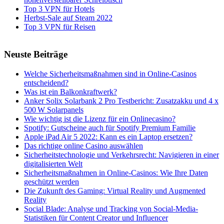
Top 3 VPN für Hotels
Herbst-Sale auf Steam 2022
Top 3 VPN für Reisen
Neuste Beiträge
Welche Sicherheitsmaßnahmen sind in Online-Casinos
entscheidend?
Was ist ein Balkonkraftwerk?
Anker Solix Solarbank 2 Pro Testbericht: Zusatzakku und 4 x
500 W Solarpanels
Wie wichtig ist die Lizenz für ein Onlinecasino?
Spotify: Gutscheine auch für Spotify Premium Familie
Apple iPad Air 5 2022: Kann es ein Laptop ersetzen?
Das richtige online Casino auswählen
Sicherheitstechnologie und Verkehrsrecht: Navigieren in einer
digitalisierten Welt
Sicherheitsmaßnahmen in Online-Casinos: Wie Ihre Daten
geschützt werden
Die Zukunft des Gaming: Virtual Reality und Augmented
Reality
Social Blade: Analyse und Tracking von Social-Media-
Statistiken für Content Creator und Influencer