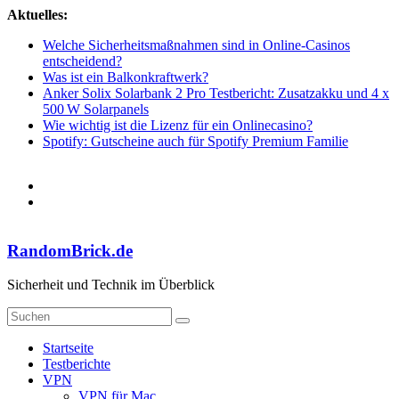
Zum
Aktuelles:
Inhalt
Welche Sicherheitsmaßnahmen sind in Online-Casinos
springen
entscheidend?
Was ist ein Balkonkraftwerk?
Anker Solix Solarbank 2 Pro Testbericht: Zusatzakku und 4 x
500 W Solarpanels
Wie wichtig ist die Lizenz für ein Onlinecasino?
Spotify: Gutscheine auch für Spotify Premium Familie
RandomBrick.de
Sicherheit und Technik im Überblick
Startseite
Testberichte
VPN
VPN für Mac