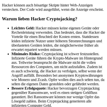
Hacker können auch bösartige Skripte hinter Web-Anzeigen
verstecken. Der Code wird ausgeführt, wenn die Anzeige erscheint.
Warum lieben Hacker Cryptojacking?
Leichtes Geld:
Hacker müssen keine eigenen Geräte oder
Rechenleistung verwenden. Das bedeutet, dass die Hacker die
Vorteile für einen Bruchteil der Kosten ernten. Stattdessen
leiden infizierte Nutzer unter höheren Stromrechnungen und
überlasteten Geräten leiden, die möglicherweise früher als
erwartet repariert werden müssen.
Minimales Risiko:
Cryptojacking ist schwer festzustellen.
Infizierte Geräte führen die Krypto-Malware im Hintergrund
aus. Teilweise beansprucht die Malware nicht die vollen
Ressourcen des Computers, um nicht aufzufallen. Zudem ist
es auch schwierig, die Hacker zu verfolgen, selbst wenn der
Angriff auffällt. Besonders bei anonymen Kryptowährungen
wie Monero und Zcash. Opfer wollen dies auch selten tun, da
selten die eigenen Daten gestohlen oder gefährdet werden.
Bessere Erfolgsquote:
Hacker bevorzugen Cryptojacking
gegenüber Ransomware, weil es einen stetigen Geldfluss
garantiert. Bei Ransomware können nur wenige Opfer das
Lösegeld zahlen. Beim Cryptojacking generieren alle
infizierten Computer Geld.