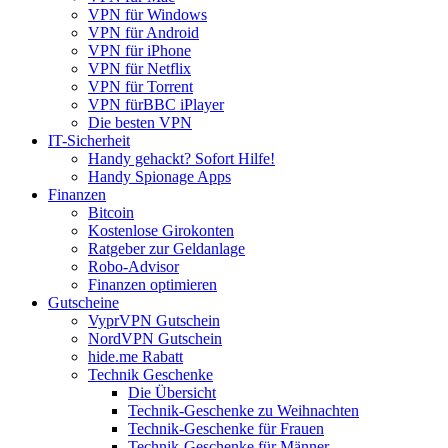
VPN für Windows
VPN für Android
VPN für iPhone
VPN für Netflix
VPN für Torrent
VPN fürBBC iPlayer
Die besten VPN
IT-Sicherheit
Handy gehackt? Sofort Hilfe!
Handy Spionage Apps
Finanzen
Bitcoin
Kostenlose Girokonten
Ratgeber zur Geldanlage
Robo-Advisor
Finanzen optimieren
Gutscheine
VyprVPN Gutschein
NordVPN Gutschein
hide.me Rabatt
Technik Geschenke
Die Übersicht
Technik-Geschenke zu Weihnachten
Technik-Geschenke für Frauen
Technik-Geschenke für Männer