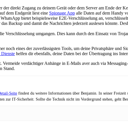
r der direkt Zugang zu deinem Gerät oder dem Server am Ende der Kette
 auf dem Endgerät liest eine
Spionage App
alle Daten auf dem Handy vo
WhatsApp bietet beispielsweise E2E-Verschlüsselung an, verschlüsselt
r das Backup und damit die Nachrichten jederzeit auslesen könnte. Des
 die Verschlüsselung umgangen. Dies kann durch den Einsatz von Tro
mer noch eines der zuverlässigsten Tools, um deine Privatsphäre und S
 Dienste
helfen dir ebenfalls, deine Daten bei der Übertragung ins Inter
 Vermeide verdächtiger Anhänge in E-Mails aver auch via Messaging-
en Stand.
etail-Seite
findest du weitere Informationen über Benjamin. In seiner Freizei
en zur IT-Sicherheit. Sollte die Technik nicht im Vordergrund stehen, geht B