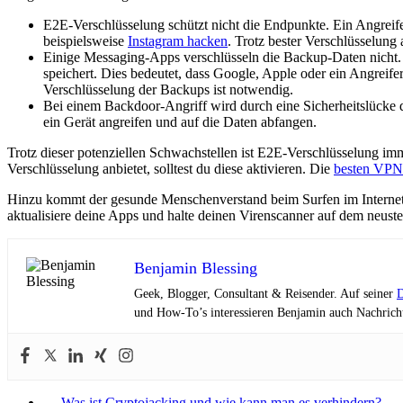
E2E-Verschlüsselung schützt nicht die Endpunkte. Ein Angreife
beispielsweise
Instagram hacken
. Trotz bester Verschlüsselung
Einige Messaging-Apps verschlüsseln die Backup-Daten nicht. 
speichert. Dies bedeutet, dass Google, Apple oder ein Angreife
Verschlüsselung der Backups ist notwendig.
Bei einem Backdoor-Angriff wird durch eine Sicherheitslücke
ein Gerät angreifen und auf die Daten abfangen.
Trotz dieser potenziellen Schwachstellen ist E2E-Verschlüsselung im
Verschlüsselung anbietet, solltest du diese aktivieren. Die
besten VPN
Hinzu kommt der gesunde Menschenverstand beim Surfen im Internet.
aktualisiere deine Apps und halte deinen Virenscanner auf dem neust
Benjamin Blessing
Geek, Blogger, Consultant & Reisender. Auf seiner
D
und How-To’s interessieren Benjamin auch Nachricht
←
Was ist Cryptojacking und wie kann man es verhindern?