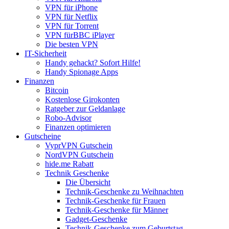
VPN für iPhone
VPN für Netflix
VPN für Torrent
VPN fürBBC iPlayer
Die besten VPN
IT-Sicherheit
Handy gehackt? Sofort Hilfe!
Handy Spionage Apps
Finanzen
Bitcoin
Kostenlose Girokonten
Ratgeber zur Geldanlage
Robo-Advisor
Finanzen optimieren
Gutscheine
VyprVPN Gutschein
NordVPN Gutschein
hide.me Rabatt
Technik Geschenke
Die Übersicht
Technik-Geschenke zu Weihnachten
Technik-Geschenke für Frauen
Technik-Geschenke für Männer
Gadget-Geschenke
Technik-Geschenke zum Geburtstag