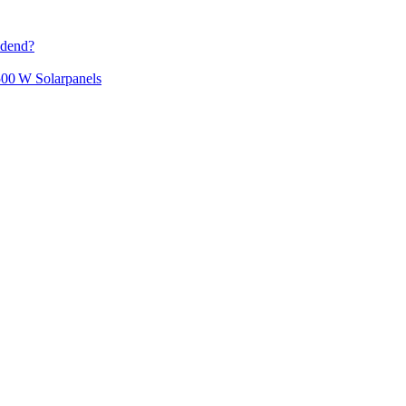
idend?
500 W Solarpanels