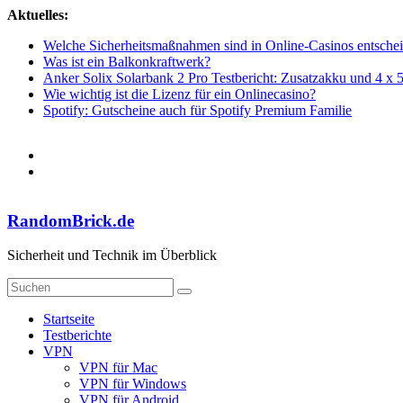
Zum
Aktuelles:
Inhalt
Welche Sicherheitsmaßnahmen sind in Online-Casinos entsche
springen
Was ist ein Balkonkraftwerk?
Anker Solix Solarbank 2 Pro Testbericht: Zusatzakku und 4 x 
Wie wichtig ist die Lizenz für ein Onlinecasino?
Spotify: Gutscheine auch für Spotify Premium Familie
RandomBrick.de
Sicherheit und Technik im Überblick
Startseite
Testberichte
VPN
VPN für Mac
VPN für Windows
VPN für Android