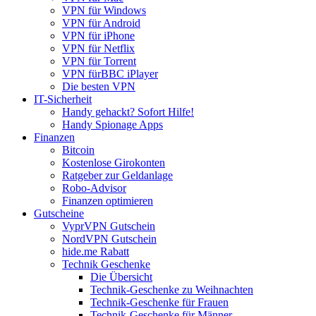
VPN für Windows
VPN für Android
VPN für iPhone
VPN für Netflix
VPN für Torrent
VPN fürBBC iPlayer
Die besten VPN
IT-Sicherheit
Handy gehackt? Sofort Hilfe!
Handy Spionage Apps
Finanzen
Bitcoin
Kostenlose Girokonten
Ratgeber zur Geldanlage
Robo-Advisor
Finanzen optimieren
Gutscheine
VyprVPN Gutschein
NordVPN Gutschein
hide.me Rabatt
Technik Geschenke
Die Übersicht
Technik-Geschenke zu Weihnachten
Technik-Geschenke für Frauen
Technik-Geschenke für Männer