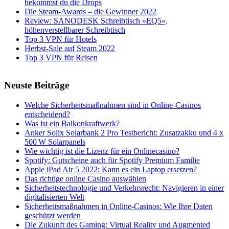
bekommst du die Drops
Die Steam-Awards – die Gewinner 2022
Review: SANODESK Schreibtisch »EQ5«,
höhenverstellbarer Schreibtisch
Top 3 VPN für Hotels
Herbst-Sale auf Steam 2022
Top 3 VPN für Reisen
Neuste Beiträge
Welche Sicherheitsmaßnahmen sind in Online-Casinos
entscheidend?
Was ist ein Balkonkraftwerk?
Anker Solix Solarbank 2 Pro Testbericht: Zusatzakku und 4 x
500 W Solarpanels
Wie wichtig ist die Lizenz für ein Onlinecasino?
Spotify: Gutscheine auch für Spotify Premium Familie
Apple iPad Air 5 2022: Kann es ein Laptop ersetzen?
Das richtige online Casino auswählen
Sicherheitstechnologie und Verkehrsrecht: Navigieren in einer
digitalisierten Welt
Sicherheitsmaßnahmen in Online-Casinos: Wie Ihre Daten
geschützt werden
Die Zukunft des Gaming: Virtual Reality und Augmented