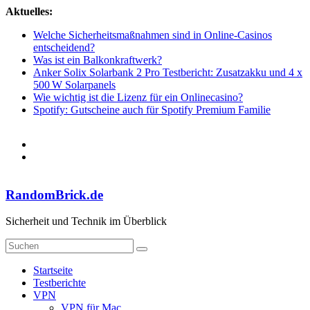
Zum
Aktuelles:
Inhalt
Welche Sicherheitsmaßnahmen sind in Online-Casinos
springen
entscheidend?
Was ist ein Balkonkraftwerk?
Anker Solix Solarbank 2 Pro Testbericht: Zusatzakku und 4 x
500 W Solarpanels
Wie wichtig ist die Lizenz für ein Onlinecasino?
Spotify: Gutscheine auch für Spotify Premium Familie
RandomBrick.de
Sicherheit und Technik im Überblick
Startseite
Testberichte
VPN
VPN für Mac