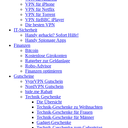
VPN für iPhone
VPN für Netflix
VPN für Torrent
VPN fürBBC iPlayer
Die besten VPN
IT-Sicherheit
Handy gehackt? Sofort Hilfe!
Handy Spionage Apps
Finanzen
Bitcoin
Kostenlose Girokonten
Ratgeber zur Geldanlage
Robo-Advisor
Finanzen optimieren
Gutscheine
VyprVPN Gutschein
NordVPN Gutschein
hide.me Rabatt
Technik Geschenke
Die Übersicht
Technik-Geschenke zu Weihnachten
Technik-Geschenke für Frauen
Technik-Geschenke für Männer
Gadget-Geschenke
Technik-Geschenke zum Geburtstag