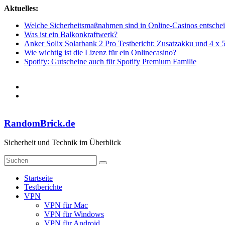
Zum
Aktuelles:
Inhalt
Welche Sicherheitsmaßnahmen sind in Online-Casinos entsche
springen
Was ist ein Balkonkraftwerk?
Anker Solix Solarbank 2 Pro Testbericht: Zusatzakku und 4 x 
Wie wichtig ist die Lizenz für ein Onlinecasino?
Spotify: Gutscheine auch für Spotify Premium Familie
RandomBrick.de
Sicherheit und Technik im Überblick
Startseite
Testberichte
VPN
VPN für Mac
VPN für Windows
VPN für Android