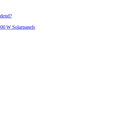
idend?
500 W Solarpanels