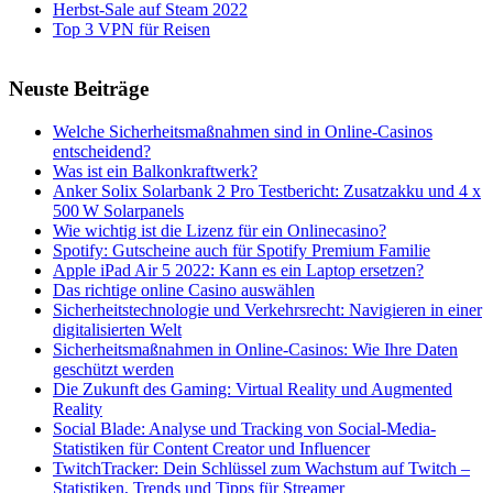
Herbst-Sale auf Steam 2022
Top 3 VPN für Reisen
Neuste Beiträge
Welche Sicherheitsmaßnahmen sind in Online-Casinos
entscheidend?
Was ist ein Balkonkraftwerk?
Anker Solix Solarbank 2 Pro Testbericht: Zusatzakku und 4 x
500 W Solarpanels
Wie wichtig ist die Lizenz für ein Onlinecasino?
Spotify: Gutscheine auch für Spotify Premium Familie
Apple iPad Air 5 2022: Kann es ein Laptop ersetzen?
Das richtige online Casino auswählen
Sicherheitstechnologie und Verkehrsrecht: Navigieren in einer
digitalisierten Welt
Sicherheitsmaßnahmen in Online-Casinos: Wie Ihre Daten
geschützt werden
Die Zukunft des Gaming: Virtual Reality und Augmented
Reality
Social Blade: Analyse und Tracking von Social-Media-
Statistiken für Content Creator und Influencer
TwitchTracker: Dein Schlüssel zum Wachstum auf Twitch –
Statistiken, Trends und Tipps für Streamer