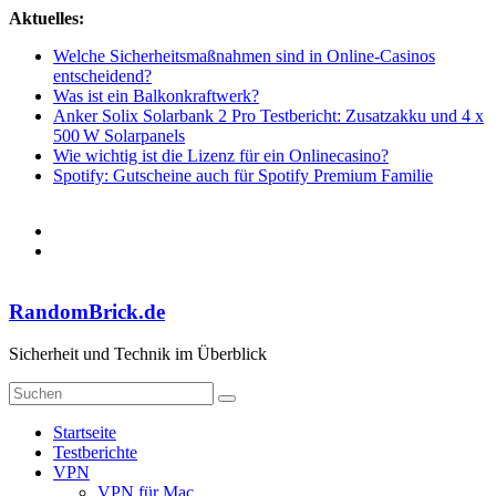
Zum
Aktuelles:
Inhalt
Welche Sicherheitsmaßnahmen sind in Online-Casinos
springen
entscheidend?
Was ist ein Balkonkraftwerk?
Anker Solix Solarbank 2 Pro Testbericht: Zusatzakku und 4 x
500 W Solarpanels
Wie wichtig ist die Lizenz für ein Onlinecasino?
Spotify: Gutscheine auch für Spotify Premium Familie
RandomBrick.de
Sicherheit und Technik im Überblick
Startseite
Testberichte
VPN
VPN für Mac