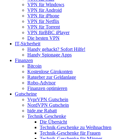
VPN für Windows
VPN für Android
VPN für iPhone
VPN für Netflix
VPN für Torrent
VPN fürBBC iPlayer
Die besten VPN
IT-Sicherheit
Handy gehackt? Sofort Hilfe!
Handy Spionage Apps
Finanzen
Bitcoin
Kostenlose Girokonten
Ratgeber zur Geldanlage
Robo-Advisor
Finanzen optimieren
Gutscheine
VyprVPN Gutschein
NordVPN Gutschein
hide.me Rabatt
Technik Geschenke
Die Übersicht
Technik-Geschenke zu Weihnachten
Technik-Geschenke für Frauen
Technik-Geschenke für Männer