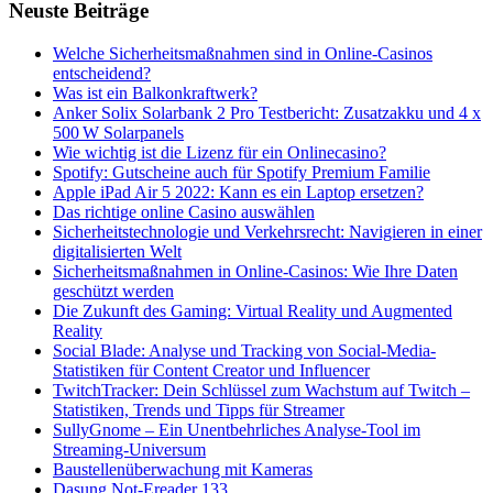
Neuste Beiträge
Welche Sicherheitsmaßnahmen sind in Online-Casinos
entscheidend?
Was ist ein Balkonkraftwerk?
Anker Solix Solarbank 2 Pro Testbericht: Zusatzakku und 4 x
500 W Solarpanels
Wie wichtig ist die Lizenz für ein Onlinecasino?
Spotify: Gutscheine auch für Spotify Premium Familie
Apple iPad Air 5 2022: Kann es ein Laptop ersetzen?
Das richtige online Casino auswählen
Sicherheitstechnologie und Verkehrsrecht: Navigieren in einer
digitalisierten Welt
Sicherheitsmaßnahmen in Online-Casinos: Wie Ihre Daten
geschützt werden
Die Zukunft des Gaming: Virtual Reality und Augmented
Reality
Social Blade: Analyse und Tracking von Social-Media-
Statistiken für Content Creator und Influencer
TwitchTracker: Dein Schlüssel zum Wachstum auf Twitch –
Statistiken, Trends und Tipps für Streamer
SullyGnome – Ein Unentbehrliches Analyse-Tool im
Streaming-Universum
Baustellenüberwachung mit Kameras
Dasung Not-Ereader 133