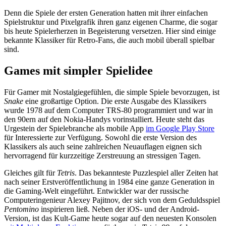
Denn die Spiele der ersten Generation hatten mit ihrer einfachen
Spielstruktur und Pixelgrafik ihren ganz eigenen Charme, die sogar
bis heute Spielerherzen in Begeisterung versetzen. Hier sind einige
bekannte Klassiker für Retro-Fans, die auch mobil überall spielbar
sind.
Games mit simpler Spielidee
Für Gamer mit Nostalgiegefühlen, die simple Spiele bevorzugen, ist
Snake
eine großartige Option. Die erste Ausgabe des Klassikers
wurde 1978 auf dem Computer TRS-80 programmiert und war in
den 90ern auf den Nokia-Handys vorinstalliert. Heute steht das
Urgestein der Spielebranche als mobile App
im Google Play Store
für Interessierte zur Verfügung. Sowohl die erste Version des
Klassikers als auch seine zahlreichen Neuauflagen eignen sich
hervorragend für kurzzeitige Zerstreuung an stressigen Tagen.
Gleiches gilt für
Tetris
. Das bekannteste Puzzlespiel aller Zeiten hat
nach seiner Erstveröffentlichung in 1984 eine ganze Generation in
die Gaming-Welt eingeführt. Entwickler war der russische
Computeringenieur Alexey Pajitnov, der sich von dem Geduldsspiel
Pentomino
inspirieren ließ. Neben der iOS- und der Android-
Version, ist das Kult-Game heute sogar auf den neuesten Konsolen