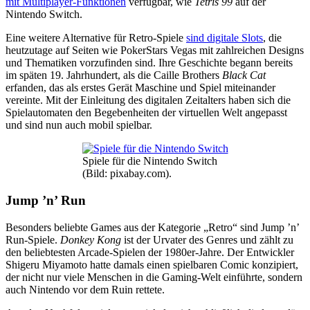
mit Multiplayer-Funktionen
verfügbar, wie
Tetris 99
auf der
Nintendo Switch.
Eine weitere Alternative für Retro-Spiele
sind digitale Slots
, die
heutzutage auf Seiten wie PokerStars Vegas mit zahlreichen Designs
und Thematiken vorzufinden sind. Ihre Geschichte begann bereits
im späten 19. Jahrhundert, als die Caille Brothers
Black Cat
erfanden, das als erstes Gerät Maschine und Spiel miteinander
vereinte. Mit der Einleitung des digitalen Zeitalters haben sich die
Spielautomaten den Begebenheiten der virtuellen Welt angepasst
und sind nun auch mobil spielbar.
Spiele für die Nintendo Switch
(Bild: pixabay.com).
Jump ’n’ Run
Besonders beliebte Games aus der Kategorie „Retro“ sind Jump ’n’
Run-Spiele.
Donkey Kong
ist der Urvater des Genres und zählt zu
den beliebtesten Arcade-Spielen der 1980er-Jahre. Der Entwickler
Shigeru Miyamoto hatte damals einen spielbaren Comic konzipiert,
der nicht nur viele Menschen in die Gaming-Welt einführte, sondern
auch Nintendo vor dem Ruin rettete.