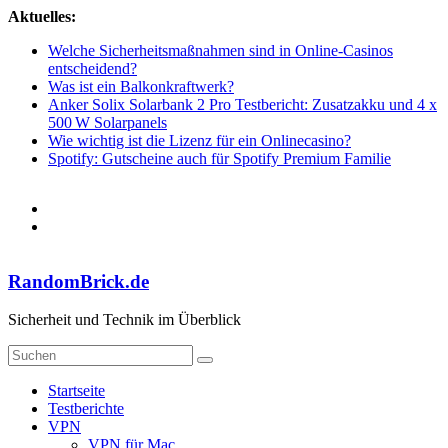
Zum
Aktuelles:
Inhalt
Welche Sicherheitsmaßnahmen sind in Online-Casinos
springen
entscheidend?
Was ist ein Balkonkraftwerk?
Anker Solix Solarbank 2 Pro Testbericht: Zusatzakku und 4 x
500 W Solarpanels
Wie wichtig ist die Lizenz für ein Onlinecasino?
Spotify: Gutscheine auch für Spotify Premium Familie
RandomBrick.de
Sicherheit und Technik im Überblick
Startseite
Testberichte
VPN
VPN für Mac