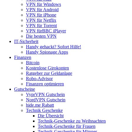
VPN für Windows
VPN für Android
VPN für iPhone
VPN für Netflix
VPN für Torrent
VPN fürBBC iPlayer
Die besten VPN
IT-Sicherheit
Handy gehackt? Sofort Hilfe!
Handy Spionage Apps
Finanzen
Bitcoin
Kostenlose Girokonten
Ratgeber zur Geldanlage
Robo-Advisor
Finanzen optimieren
Gutscheine
VyprVPN Gutschein
NordVPN Gutschein
hide.me Rabatt
Technik Geschenke
Die Übersicht
Technik-Geschenke zu Weihnachten
Technik-Geschenke für Frauen
Technik-Geschenke für Männer