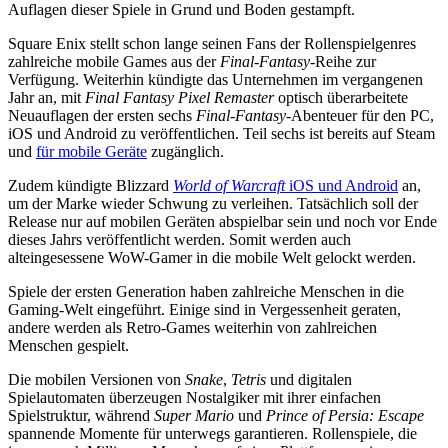
Auflagen dieser Spiele in Grund und Boden gestampft.
Square Enix stellt schon lange seinen Fans der Rollenspielgenres
zahlreiche mobile Games aus der
Final-Fantasy
-Reihe zur
Verfügung. Weiterhin kündigte das Unternehmen im vergangenen
Jahr an, mit
Final Fantasy Pixel Remaster
optisch überarbeitete
Neuauflagen der ersten sechs
Final-Fantasy
-Abenteuer für den PC,
iOS und Android zu veröffentlichen. Teil sechs ist bereits auf Steam
und
für mobile Geräte
zugänglich.
Zudem kündigte Blizzard
World of Warcraft
iOS und Android
an,
um der Marke wieder Schwung zu verleihen. Tatsächlich soll der
Release nur auf mobilen Geräten abspielbar sein und noch vor Ende
dieses Jahrs veröffentlicht werden. Somit werden auch
alteingesessene WoW-Gamer in die mobile Welt gelockt werden.
Spiele der ersten Generation haben zahlreiche Menschen in die
Gaming-Welt eingeführt. Einige sind in Vergessenheit geraten,
andere werden als Retro-Games weiterhin von zahlreichen
Menschen gespielt.
Die mobilen Versionen von
Snake
,
Tetris
und digitalen
Spielautomaten überzeugen Nostalgiker mit ihrer einfachen
Spielstruktur, während
Super Mario
und
Prince of Persia: Escape
spannende Momente für unterwegs garantieren. Rollenspiele, die