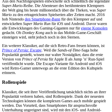
Aus den Nachfolgespielen entwickelte sich schließlich die legendäre
Super-Mario
-Reihe. Die Abenteuer des berühmtesten Klempners
der Welt ging bis heute millionenfach über die Theken, was
Super
Mario
zu den ertragreichsten Spielserien aller Zeiten macht. 2016
hob Nintendo
den Smartphone-Bann
für den Klempner auf und
entwickelten
Super Mario Run
für iOS und Android. Davor waren
alle Entwicklungen des Gaming-Giganten nur für
eigene Konsolen
gedacht. Ob
Donkey Kong
auch in das Mobile-Game-Geschäft
einsteigen wird, steht jedoch noch in den Sternen.
Ein weiterer Klassiker, auf die sich Retro-Fans freuen können, ist
Prince of Persia: Escape
. Weil die
Sands-of-Time
-Saga hohe
Popularität genießt, wissen nur wahre Nostalgiker, dass die erste
Version von
Prince of Persia
für Apple II als Jump ’n’ Run-Spiel
veröffentlicht wurde. Die Escape-Variante für Android und iOS
wird Retro-Gamer unterwegs an die erste Edition des Kultspiels
erinnern.
Rollenspiele
Klassiker, die seit ihrer Veröffentlichung tatsächlich nichts an ihrer
Popularität verloren haben, sind Rollenspiele. Dank der neuesten
Technologien können die komplexen Games auch mobile gespielt
werden. Das Vorurteil, dass Smartphones für anspruchsvolle
Unterhaltung ungeeignet sind, wird mit den iOS- und Android-