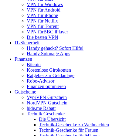
VPN für Windows
VPN für Android
VPN für iPhone
VPN für Netflix
VPN für Torrent
VPN fürBBC iPlayer
Die besten VPN
IT-Sicherheit
Handy gehackt? Sofort Hilfe!
Handy Spionage Apps
Finanzen
Bitcoin
Kostenlose Girokonten
Ratgeber zur Geldanlage
Robo-Advisor
Finanzen optimieren
Gutscheine
VyprVPN Gutschein
NordVPN Gutschein
hide.me Rabatt
Technik Geschenke
Die Übersicht
Technik-Geschenke zu Weihnachten
Technik-Geschenke für Frauen
Technik-Geschenke für Männer