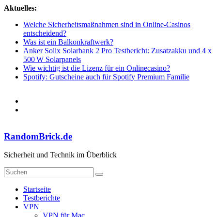
Zum
Aktuelles:
Inhalt
Welche Sicherheitsmaßnahmen sind in Online-Casinos
springen
entscheidend?
Was ist ein Balkonkraftwerk?
Anker Solix Solarbank 2 Pro Testbericht: Zusatzakku und 4 x
500 W Solarpanels
Wie wichtig ist die Lizenz für ein Onlinecasino?
Spotify: Gutscheine auch für Spotify Premium Familie
RandomBrick.de
Sicherheit und Technik im Überblick
Startseite
Testberichte
VPN
VPN für Mac