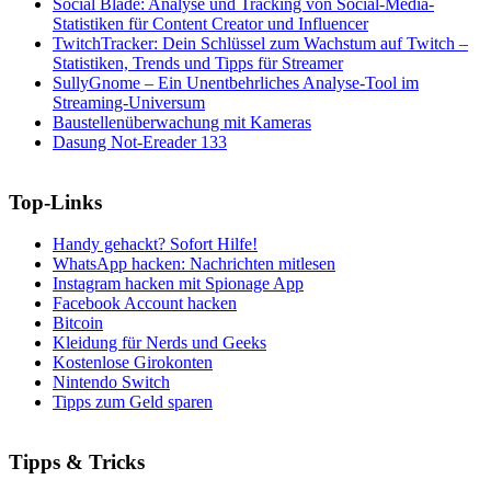
Social Blade: Analyse und Tracking von Social-Media-
Statistiken für Content Creator und Influencer
TwitchTracker: Dein Schlüssel zum Wachstum auf Twitch –
Statistiken, Trends und Tipps für Streamer
SullyGnome – Ein Unentbehrliches Analyse-Tool im
Streaming-Universum
Baustellenüberwachung mit Kameras
Dasung Not-Ereader 133
Top-Links
Handy gehackt? Sofort Hilfe!
WhatsApp hacken: Nachrichten mitlesen
Instagram hacken mit Spionage App
Facebook Account hacken
Bitcoin
Kleidung für Nerds und Geeks
Kostenlose Girokonten
Nintendo Switch
Tipps zum Geld sparen
Tipps & Tricks