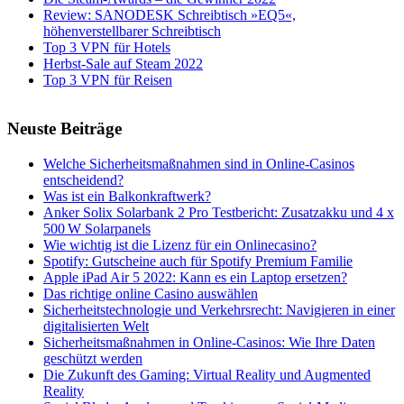
Review: SANODESK Schreibtisch »EQ5«,
höhenverstellbarer Schreibtisch
Top 3 VPN für Hotels
Herbst-Sale auf Steam 2022
Top 3 VPN für Reisen
Neuste Beiträge
Welche Sicherheitsmaßnahmen sind in Online-Casinos
entscheidend?
Was ist ein Balkonkraftwerk?
Anker Solix Solarbank 2 Pro Testbericht: Zusatzakku und 4 x
500 W Solarpanels
Wie wichtig ist die Lizenz für ein Onlinecasino?
Spotify: Gutscheine auch für Spotify Premium Familie
Apple iPad Air 5 2022: Kann es ein Laptop ersetzen?
Das richtige online Casino auswählen
Sicherheitstechnologie und Verkehrsrecht: Navigieren in einer
digitalisierten Welt
Sicherheitsmaßnahmen in Online-Casinos: Wie Ihre Daten
geschützt werden
Die Zukunft des Gaming: Virtual Reality und Augmented
Reality