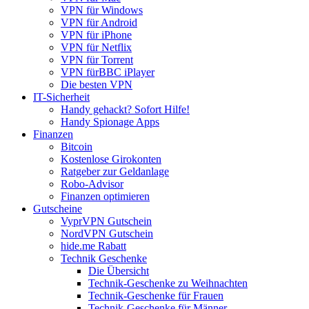
VPN für Windows
VPN für Android
VPN für iPhone
VPN für Netflix
VPN für Torrent
VPN fürBBC iPlayer
Die besten VPN
IT-Sicherheit
Handy gehackt? Sofort Hilfe!
Handy Spionage Apps
Finanzen
Bitcoin
Kostenlose Girokonten
Ratgeber zur Geldanlage
Robo-Advisor
Finanzen optimieren
Gutscheine
VyprVPN Gutschein
NordVPN Gutschein
hide.me Rabatt
Technik Geschenke
Die Übersicht
Technik-Geschenke zu Weihnachten
Technik-Geschenke für Frauen
Technik-Geschenke für Männer