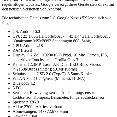
regelmäßigen Updates. Google versorgt diese Geräte stets direkt mit
den neusten Versionen von Android.
Die technischen Details zum LG Google Nexus 5X lesen sich wie
folgt:
OS: Android 6.0
CPU: 2x 1.80GHz Cortex-A57 + 4x 1.44GHz Cortex-A53
(Qualcomm MSM8992 Snapdragon 808, 64bit)
GPU: Adreno 418
RAM: 2GB
Display: 5.2 Zoll, 1920×1080 Pixel, 16 Mio. Farben, IPS,
kapazitiver Touchscreen, Gorilla-Glas 3
Kamera: 12.3MP, Laser-AF, Dual-LED-Blitz, Videos
@2160p/30fps (hinten); 5.0MP (vorne)
Schnittstellen: USB 2.0 (Typ-C), 3.5mm-Klinke
WLAN 802.11a/b/g/n/ac (Miracast, DLNA)
Bluetooth 4.2
NFC
Sensoren: Bewegungssensor, Annäherungssensor,
Lichtsensor, Kompass, Barometer, Fingerabdrucksensor
Speicher: 32GB
Akku: 2700mAh, fest verbaut
Abmessungen: 147×72.6×7.9mm
Gewicht: 136g