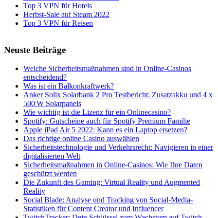
Top 3 VPN für Hotels
Herbst-Sale auf Steam 2022
Top 3 VPN für Reisen
Neuste Beiträge
Welche Sicherheitsmaßnahmen sind in Online-Casinos
entscheidend?
Was ist ein Balkonkraftwerk?
Anker Solix Solarbank 2 Pro Testbericht: Zusatzakku und 4 x
500 W Solarpanels
Wie wichtig ist die Lizenz für ein Onlinecasino?
Spotify: Gutscheine auch für Spotify Premium Familie
Apple iPad Air 5 2022: Kann es ein Laptop ersetzen?
Das richtige online Casino auswählen
Sicherheitstechnologie und Verkehrsrecht: Navigieren in einer
digitalisierten Welt
Sicherheitsmaßnahmen in Online-Casinos: Wie Ihre Daten
geschützt werden
Die Zukunft des Gaming: Virtual Reality und Augmented
Reality
Social Blade: Analyse und Tracking von Social-Media-
Statistiken für Content Creator und Influencer
TwitchTracker: Dein Schlüssel zum Wachstum auf Twitch –