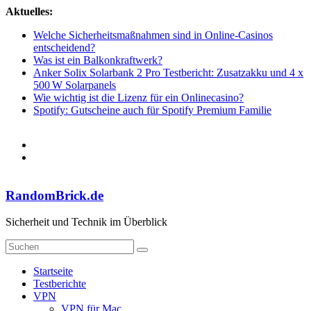
Zum
Aktuelles:
Inhalt
Welche Sicherheitsmaßnahmen sind in Online-Casinos
springen
entscheidend?
Was ist ein Balkonkraftwerk?
Anker Solix Solarbank 2 Pro Testbericht: Zusatzakku und 4 x
500 W Solarpanels
Wie wichtig ist die Lizenz für ein Onlinecasino?
Spotify: Gutscheine auch für Spotify Premium Familie
RandomBrick.de
Sicherheit und Technik im Überblick
Startseite
Testberichte
VPN
VPN für Mac