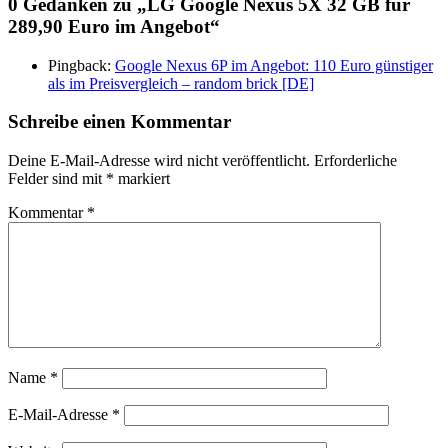
0 Gedanken zu „
LG Google Nexus 5X 32 GB für
289,90 Euro im Angebot
“
Pingback:
Google Nexus 6P im Angebot: 110 Euro günstiger
als im Preisvergleich – random brick [DE]
Schreibe einen Kommentar
Deine E-Mail-Adresse wird nicht veröffentlicht.
Erforderliche
Felder sind mit
*
markiert
Kommentar
*
Name
*
E-Mail-Adresse
*