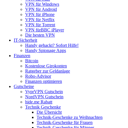
VPN für Windows
VPN für Android
VPN für iPhone
VPN für Netflix
VPN für Torrent
VPN fürBBC iPlayer
Die besten VPN
IT-Sicherheit
Handy gehackt? Sofort Hilfe!
Handy Spionage Apps
Finanzen
Bitcoin
Kostenlose Girokonten
Ratgeber zur Geldanlage
Robo-Advisor
Finanzen optimieren
Gutscheine
VyprVPN Gutschein
NordVPN Gutschein
hide.me Rabatt
Technik Geschenke
Die Übersicht
Technik-Geschenke zu Weihnachten
Technik-Geschenke für Frauen
Technik-Geschenke für Männer