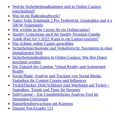
Welche Sicherheitsmaßnahmen sind in Online-Casinos
entscheidend?
Was ist ein Balkonkraftwerk?
Anker Solix Solarbank 2 Pro Testbericht: Zusatzakku und 4 x
500 W Solarpanels
Wie wichtig ist die Lizenz für ein Onlinecasino?
Spotify: Gutscheine auch für Spotify Premium Familie
Apple iPad Air 5 2022: Kann es ein Laptop ersetzen?
Das richtige online Casino auswählen
Sicherheitstechnologie und Verkehrsrecht: Navigieren in einer
digitalisierten Welt
Sicherheitsmaßnahmen in Online-Casinos: Wie Ihre Daten
geschützt werden
Die Zukunft des Gaming: Virtual Reality und Augmented
Reality
Social Blade: Analyse und Tracking von Social-Media-
Statistiken für Content Creator und Influencer
TwitchTracker: Dein Schlüssel zum Wachstum auf Twitch –
Statistiken, Trends und Tipps für Streamer
SullyGnome – Ein Unentbehrliches Analyse-Tool im
Streaming-Universum
Baustellenüberwachung mit Kameras
Dasung Not-Ereader 133