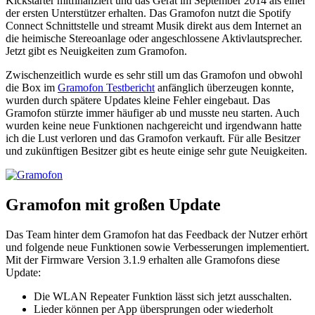
Kickstarter mitfinanziert und das Gerät im September 2014 als einer
der ersten Unterstützer erhalten. Das Gramofon nutzt die Spotify
Connect Schnittstelle und streamt Musik direkt aus dem Internet an
die heimische Stereoanlage oder angeschlossene Aktivlautsprecher.
Jetzt gibt es Neuigkeiten zum Gramofon.
Zwischenzeitlich wurde es sehr still um das Gramofon und obwohl
die Box im
Gramofon Testbericht
anfänglich überzeugen konnte,
wurden durch spätere Updates kleine Fehler eingebaut. Das
Gramofon stürzte immer häufiger ab und musste neu starten. Auch
wurden keine neue Funktionen nachgereicht und irgendwann hatte
ich die Lust verloren und das Gramofon verkauft. Für alle Besitzer
und zukünftigen Besitzer gibt es heute einige sehr gute Neuigkeiten.
Gramofon mit großen Update
Das Team hinter dem Gramofon hat das Feedback der Nutzer erhört
und folgende neue Funktionen sowie Verbesserungen implementiert.
Mit der Firmware Version 3.1.9 erhalten alle Gramofons diese
Update:
Die WLAN Repeater Funktion lässt sich jetzt ausschalten.
Lieder können per App übersprungen oder wiederholt