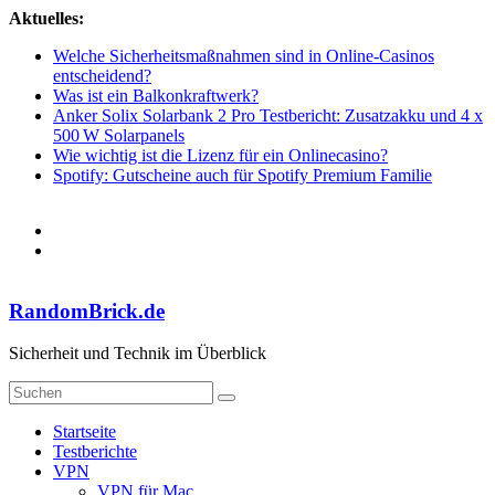
Zum
Aktuelles:
Inhalt
Welche Sicherheitsmaßnahmen sind in Online-Casinos
springen
entscheidend?
Was ist ein Balkonkraftwerk?
Anker Solix Solarbank 2 Pro Testbericht: Zusatzakku und 4 x
500 W Solarpanels
Wie wichtig ist die Lizenz für ein Onlinecasino?
Spotify: Gutscheine auch für Spotify Premium Familie
RandomBrick.de
Sicherheit und Technik im Überblick
Startseite
Testberichte
VPN
VPN für Mac