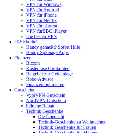
VPN für Windows
VPN für Android
VPN für iPhone
VPN für Netflix
VPN für Torrent
VPN fürBBC iPlayer
Die besten VPN
IT-Sicherheit
Handy gehackt? Sofort Hilfe!
Handy Spionage Apps
Finanzen
Bitcoin
Kostenlose Girokonten
Ratgeber zur Geldanlage
Robo-Advisor
Finanzen optimieren
Gutscheine
VyprVPN Gutschein
NordVPN Gutschein
hide.me Rabatt
Technik Geschenke
Die Übersicht
Technik-Geschenke zu Weihnachten
Technik-Geschenke für Frauen
Technik-Geschenke für Männer