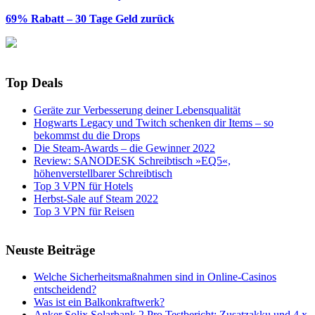
69% Rabatt – 30 Tage Geld zurück
Top Deals
Geräte zur Verbesserung deiner Lebensqualität
Hogwarts Legacy und Twitch schenken dir Items – so
bekommst du die Drops
Die Steam-Awards – die Gewinner 2022
Review: SANODESK Schreibtisch »EQ5«,
höhenverstellbarer Schreibtisch
Top 3 VPN für Hotels
Herbst-Sale auf Steam 2022
Top 3 VPN für Reisen
Neuste Beiträge
Welche Sicherheitsmaßnahmen sind in Online-Casinos
entscheidend?
Was ist ein Balkonkraftwerk?
Anker Solix Solarbank 2 Pro Testbericht: Zusatzakku und 4 x