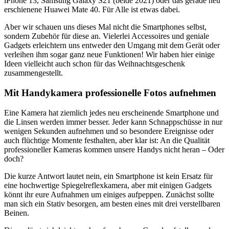
iPhone 13, Samsung Galaxy S21 (beide 2021) oder das gerade neu
erschienene Huawei Mate 40. Für Alle ist etwas dabei.
Aber wir schauen uns dieses Mal nicht die Smartphones selbst,
sondern Zubehör für diese an. Vielerlei Accessoires und geniale
Gadgets erleichtern uns entweder den Umgang mit dem Gerät oder
verleihen ihm sogar ganz neue Funktionen! Wir haben hier einige
Ideen vielleicht auch schon für das Weihnachtsgeschenk
zusammengestellt.
Mit Handykamera professionelle Fotos aufnehmen
Eine Kamera hat ziemlich jedes neu erscheinende Smartphone und
die Linsen werden immer besser. Jeder kann Schnappschüsse in nur
wenigen Sekunden aufnehmen und so besondere Ereignisse oder
auch flüchtige Momente festhalten, aber klar ist: An die Qualität
professioneller Kameras kommen unsere Handys nicht heran – Oder
doch?
Die kurze Antwort lautet nein, ein Smartphone ist kein Ersatz für
eine hochwertige Spiegelreflexkamera, aber mit einigen Gadgets
könnt ihr eure Aufnahmen um einiges aufpeppen. Zunächst sollte
man sich ein Stativ besorgen, am besten eines mit drei verstellbaren
Beinen.