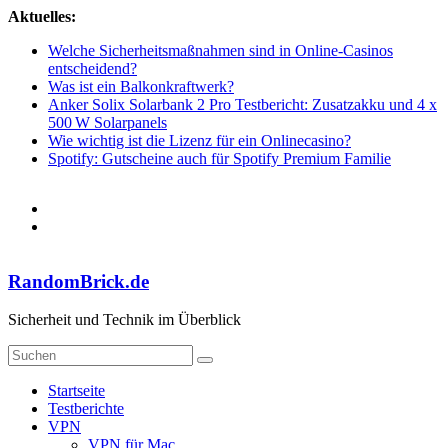
Zum
Aktuelles:
Inhalt
Welche Sicherheitsmaßnahmen sind in Online-Casinos
springen
entscheidend?
Was ist ein Balkonkraftwerk?
Anker Solix Solarbank 2 Pro Testbericht: Zusatzakku und 4 x
500 W Solarpanels
Wie wichtig ist die Lizenz für ein Onlinecasino?
Spotify: Gutscheine auch für Spotify Premium Familie
RandomBrick.de
Sicherheit und Technik im Überblick
Startseite
Testberichte
VPN
VPN für Mac