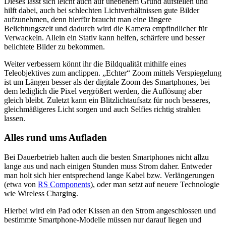
Dieses lässt sich leicht auch auf unebenem Grund aufstellen und
hilft dabei, auch bei schlechten Lichtverhältnissen gute Bilder
aufzunehmen, denn hierfür braucht man eine längere
Belichtungszeit und dadurch wird die Kamera empfindlicher für
Verwackeln. Allein ein Stativ kann helfen, schärfere und besser
belichtete Bilder zu bekommen.
Weiter verbessern könnt ihr die Bildqualität mithilfe eines
Teleobjektives zum anclippen. „Echter“ Zoom mittels Verspiegelung
ist um Längen besser als der digitale Zoom des Smartphones, bei
dem lediglich die Pixel vergrößert werden, die Auflösung aber
gleich bleibt. Zuletzt kann ein Blitzlichtaufsatz für noch besseres,
gleichmäßigeres Licht sorgen und auch Selfies richtig strahlen
lassen.
Alles rund ums Aufladen
Bei Dauerbetrieb halten auch die besten Smartphones nicht allzu
lange aus und nach einigen Stunden muss Strom daher. Entweder
man holt sich hier entsprechend lange Kabel bzw. Verlängerungen
(etwa von
RS Components
), oder man setzt auf neuere Technologie
wie Wireless Charging.
Hierbei wird ein Pad oder Kissen an den Strom angeschlossen und
bestimmte Smartphone-Modelle müssen nur darauf liegen und