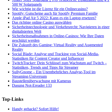
500 W Solarpanels
Wie wichtig ist die Lizenz für ein Onlinecasino?
Spotify: Gutscheine auch für Spotify Premium Familie
Apple iPad Air 5 2022: Kann es ein Laptop ersetzen?
Das richtige online Casino auswählen
Sicherheitstechnologie und Verkehrsrecht: Navigieren in einer
digitalisierten Welt
Sicherheitsmaßnahmen in Online-Casinos: Wie Ihre Daten
geschützt werden
Die Zukunft des Gaming: Virtual Reality und Augmented
Reality
Social Blade: Analyse und Tracking von Social-Media-
Statistiken für Content Creator und Influencer
TwitchTracker: Dein Schlüssel zum Wachstum auf Twitch –
Statistiken, Trends und Tipps für Streamer
SullyGnome – Ein Unentbehrliches Analyse-Tool im
Streaming-Universum
Baustellenüberwachung mit Kameras
Dasung Not-Ereader 133
Top-Links
Handy gehackt? Sofort Hilfe!