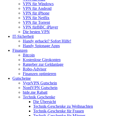
VPN für Windows
VPN für Android
VPN für iPhone
VPN für Netflix
VPN für Torrent
VPN fürBBC iPlayer
Die besten VPN
IT-Sicherheit
Handy gehackt? Sofort Hilfe!
Handy Spionage Apps
Finanzen
Bitcoin
Kostenlose Girokonten
Ratgeber zur Geldanlage
Robo-Advisor
Finanzen optimieren
Gutscheine
VyprVPN Gutschein
NordVPN Gutschein
hide.me Rabatt
Technik Geschenke
Die Übersicht
Technik-Geschenke zu Weihnachten
Technik-Geschenke für Frauen
Technik-Geschenke für Männer