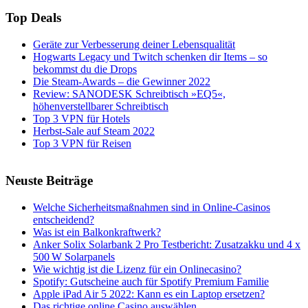
Top Deals
Geräte zur Verbesserung deiner Lebensqualität
Hogwarts Legacy und Twitch schenken dir Items – so
bekommst du die Drops
Die Steam-Awards – die Gewinner 2022
Review: SANODESK Schreibtisch »EQ5«,
höhenverstellbarer Schreibtisch
Top 3 VPN für Hotels
Herbst-Sale auf Steam 2022
Top 3 VPN für Reisen
Neuste Beiträge
Welche Sicherheitsmaßnahmen sind in Online-Casinos
entscheidend?
Was ist ein Balkonkraftwerk?
Anker Solix Solarbank 2 Pro Testbericht: Zusatzakku und 4 x
500 W Solarpanels
Wie wichtig ist die Lizenz für ein Onlinecasino?
Spotify: Gutscheine auch für Spotify Premium Familie
Apple iPad Air 5 2022: Kann es ein Laptop ersetzen?
Das richtige online Casino auswählen