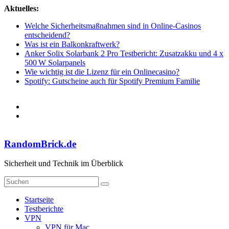
Zum
Aktuelles:
Inhalt
Welche Sicherheitsmaßnahmen sind in Online-Casinos
springen
entscheidend?
Was ist ein Balkonkraftwerk?
Anker Solix Solarbank 2 Pro Testbericht: Zusatzakku und 4 x
500 W Solarpanels
Wie wichtig ist die Lizenz für ein Onlinecasino?
Spotify: Gutscheine auch für Spotify Premium Familie
RandomBrick.de
Sicherheit und Technik im Überblick
Startseite
Testberichte
VPN
VPN für Mac