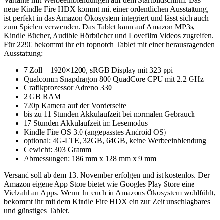
Variante mit Werbeeinblendungen auf dem Startbildschirm. Das
neue Kindle Fire HDX kommt mit einer ordentlichen Ausstattung,
ist perfekt in das Amazon Ökosystem integriert und lässt sich auch
zum Spielen verwenden. Das Tablet kann auf Amazon MP3s,
Kindle Bücher, Audible Hörbücher und Lovefilm Videos zugreifen.
Für 229€ bekommt ihr ein topnotch Tablet mit einer herausragenden
Ausstattung:
7 Zoll – 1920×1200, sRGB Display mit 323 ppi
Qualcomm Snapdragon 800 QuadCore CPU mit 2.2 GHz
Grafikprozessor Adreno 330
2 GB RAM
720p Kamera auf der Vorderseite
bis zu 11 Stunden Akkulaufzeit bei normalen Gebrauch
17 Stunden Akkulaufzeit im Lesemodus
Kindle Fire OS 3.0 (angepasstes Android OS)
optional: 4G-LTE, 32GB, 64GB, keine Werbeeinblendung
Gewicht: 303 Gramm
Abmessungen: 186 mm x 128 mm x 9 mm
Versand soll ab dem 13. November erfolgen und ist kostenlos. Der
Amazon eigene App Store bietet wie Googles Play Store eine
Vielzahl an Apps. Wenn ihr euch in Amazons Ökosystem wohlfühlt,
bekommt ihr mit dem Kindle Fire HDX ein zur Zeit unschlagbares
und günstiges Tablet.