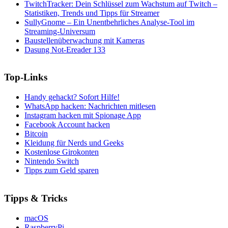
TwitchTracker: Dein Schlüssel zum Wachstum auf Twitch –
Statistiken, Trends und Tipps für Streamer
SullyGnome – Ein Unentbehrliches Analyse-Tool im
Streaming-Universum
Baustellenüberwachung mit Kameras
Dasung Not-Ereader 133
Top-Links
Handy gehackt? Sofort Hilfe!
WhatsApp hacken: Nachrichten mitlesen
Instagram hacken mit Spionage App
Facebook Account hacken
Bitcoin
Kleidung für Nerds und Geeks
Kostenlose Girokonten
Nintendo Switch
Tipps zum Geld sparen
Tipps & Tricks
macOS
RaspberryPi