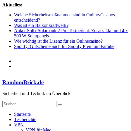
Zum
Aktuelles:
Inhalt
Welche Sicherheitsmaßnahmen sind in Online-Casinos
springen
entscheidend?
Was ist ein Balkonkraftwerk?
Anker Solix Solarbank 2 Pro Testbericht: Zusatzakku und 4 x
500 W Solarpanels
Wie wichtig ist die Lizenz für ein Onlinecasino?
Spotify: Gutscheine auch für Spotify Premium Familie
RandomBrick.de
Sicherheit und Technik im Überblick
Startseite
Testberichte
VPN
VPN für Mac