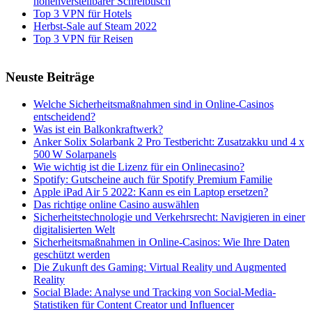
höhenverstellbarer Schreibtisch
Top 3 VPN für Hotels
Herbst-Sale auf Steam 2022
Top 3 VPN für Reisen
Neuste Beiträge
Welche Sicherheitsmaßnahmen sind in Online-Casinos
entscheidend?
Was ist ein Balkonkraftwerk?
Anker Solix Solarbank 2 Pro Testbericht: Zusatzakku und 4 x
500 W Solarpanels
Wie wichtig ist die Lizenz für ein Onlinecasino?
Spotify: Gutscheine auch für Spotify Premium Familie
Apple iPad Air 5 2022: Kann es ein Laptop ersetzen?
Das richtige online Casino auswählen
Sicherheitstechnologie und Verkehrsrecht: Navigieren in einer
digitalisierten Welt
Sicherheitsmaßnahmen in Online-Casinos: Wie Ihre Daten
geschützt werden
Die Zukunft des Gaming: Virtual Reality und Augmented
Reality
Social Blade: Analyse und Tracking von Social-Media-
Statistiken für Content Creator und Influencer