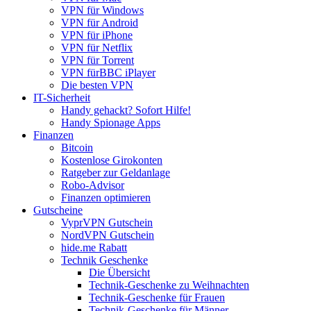
VPN für Windows
VPN für Android
VPN für iPhone
VPN für Netflix
VPN für Torrent
VPN fürBBC iPlayer
Die besten VPN
IT-Sicherheit
Handy gehackt? Sofort Hilfe!
Handy Spionage Apps
Finanzen
Bitcoin
Kostenlose Girokonten
Ratgeber zur Geldanlage
Robo-Advisor
Finanzen optimieren
Gutscheine
VyprVPN Gutschein
NordVPN Gutschein
hide.me Rabatt
Technik Geschenke
Die Übersicht
Technik-Geschenke zu Weihnachten
Technik-Geschenke für Frauen
Technik-Geschenke für Männer