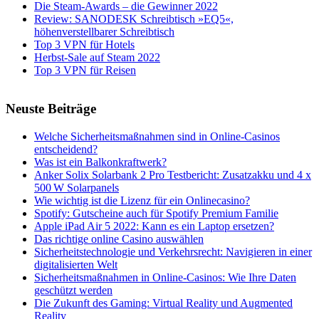
Die Steam-Awards – die Gewinner 2022
Review: SANODESK Schreibtisch »EQ5«,
höhenverstellbarer Schreibtisch
Top 3 VPN für Hotels
Herbst-Sale auf Steam 2022
Top 3 VPN für Reisen
Neuste Beiträge
Welche Sicherheitsmaßnahmen sind in Online-Casinos
entscheidend?
Was ist ein Balkonkraftwerk?
Anker Solix Solarbank 2 Pro Testbericht: Zusatzakku und 4 x
500 W Solarpanels
Wie wichtig ist die Lizenz für ein Onlinecasino?
Spotify: Gutscheine auch für Spotify Premium Familie
Apple iPad Air 5 2022: Kann es ein Laptop ersetzen?
Das richtige online Casino auswählen
Sicherheitstechnologie und Verkehrsrecht: Navigieren in einer
digitalisierten Welt
Sicherheitsmaßnahmen in Online-Casinos: Wie Ihre Daten
geschützt werden
Die Zukunft des Gaming: Virtual Reality und Augmented
Reality