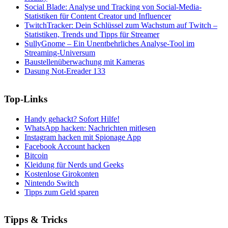
Social Blade: Analyse und Tracking von Social-Media-
Statistiken für Content Creator und Influencer
TwitchTracker: Dein Schlüssel zum Wachstum auf Twitch –
Statistiken, Trends und Tipps für Streamer
SullyGnome – Ein Unentbehrliches Analyse-Tool im
Streaming-Universum
Baustellenüberwachung mit Kameras
Dasung Not-Ereader 133
Top-Links
Handy gehackt? Sofort Hilfe!
WhatsApp hacken: Nachrichten mitlesen
Instagram hacken mit Spionage App
Facebook Account hacken
Bitcoin
Kleidung für Nerds und Geeks
Kostenlose Girokonten
Nintendo Switch
Tipps zum Geld sparen
Tipps & Tricks