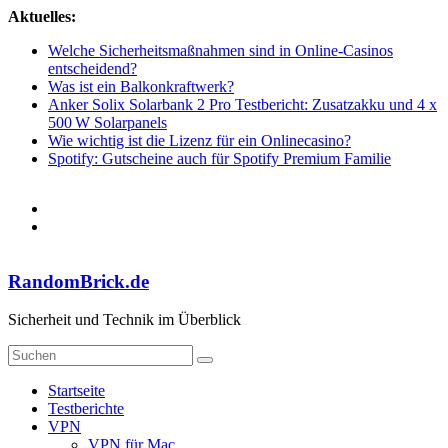
Zum
Aktuelles:
Inhalt
Welche Sicherheitsmaßnahmen sind in Online-Casinos
springen
entscheidend?
Was ist ein Balkonkraftwerk?
Anker Solix Solarbank 2 Pro Testbericht: Zusatzakku und 4 x
500 W Solarpanels
Wie wichtig ist die Lizenz für ein Onlinecasino?
Spotify: Gutscheine auch für Spotify Premium Familie
RandomBrick.de
Sicherheit und Technik im Überblick
Startseite
Testberichte
VPN
VPN für Mac