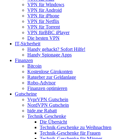
VPN für Windows
VPN für Android
VPN für iPhone
VPN für Netflix
VPN für Torrent
VPN fürBBC iPlayer
Die besten VPN
IT-Sicherheit
Handy gehackt? Sofort Hilfe!
Handy Spionage Apps
Finanzen
Bitcoin
Kostenlose Girokonten
Ratgeber zur Geldanlage
Robo-Advisor
Finanzen optimieren
Gutscheine
VyprVPN Gutschein
NordVPN Gutschein
hide.me Rabatt
Technik Geschenke
Die Übersicht
Technik-Geschenke zu Weihnachten
Technik-Geschenke für Frauen
Technik-Geschenke für Männer