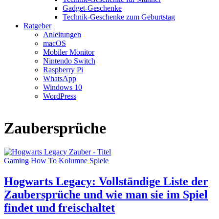
Gadget-Geschenke
Technik-Geschenke zum Geburtstag
Ratgeber
Anleitungen
macOS
Mobiler Monitor
Nintendo Switch
Raspberry Pi
WhatsApp
Windows 10
WordPress
Zaubersprüche
Gaming
How To
Kolumne
Spiele
Hogwarts Legacy: Vollständige Liste der
Zaubersprüche und wie man sie im Spiel
findet und freischaltet