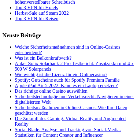
höhenverstellbarer Schreibtisch
Top 3 VPN für Hotels
Herbst-Sale auf Steam 2022
Top 3 VPN für Reisen
Neuste Beiträge
Welche Sicherheitsmaßnahmen sind in Online-Casinos
entscheidend?
Was ist ein Balkonkraftwerk?
Anker Solix Solarbank 2 Pro Testbericht: Zusatzakku und 4 x
500 W Solarpanels
Wie wichtig ist die Lizenz für ein Onlinecasino?
Spotify: Gutscheine auch für Spotify Premium Familie
Apple iPad Air 5 2022: Kann es ein Laptop ersetzen?
Das richtige online Casino auswählen
Sicherheitstechnologie und Verkehrsrecht: Navigieren in einer
digitalisierten Welt
Sicherheitsmaßnahmen in Online-Casinos: Wie Ihre Daten
geschützt werden
Die Zukunft des Gaming: Virtual Reality und Augmented
Reality
Social Blade: Analyse und Tracking von Social-Media-
Statistiken für Content Creator und Influencer