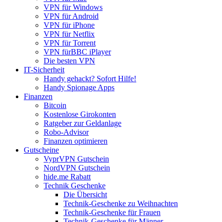
VPN für Windows
VPN für Android
VPN für iPhone
VPN für Netflix
VPN für Torrent
VPN fürBBC iPlayer
Die besten VPN
IT-Sicherheit
Handy gehackt? Sofort Hilfe!
Handy Spionage Apps
Finanzen
Bitcoin
Kostenlose Girokonten
Ratgeber zur Geldanlage
Robo-Advisor
Finanzen optimieren
Gutscheine
VyprVPN Gutschein
NordVPN Gutschein
hide.me Rabatt
Technik Geschenke
Die Übersicht
Technik-Geschenke zu Weihnachten
Technik-Geschenke für Frauen
Technik-Geschenke für Männer