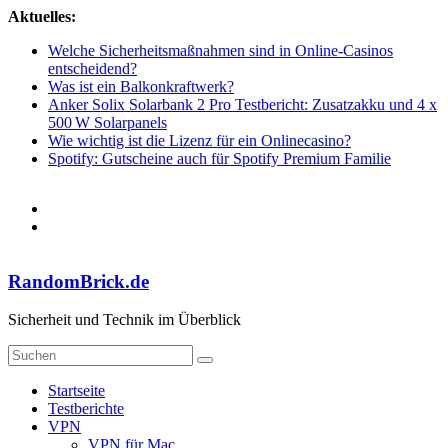
Zum
Aktuelles:
Inhalt
Welche Sicherheitsmaßnahmen sind in Online-Casinos
springen
entscheidend?
Was ist ein Balkonkraftwerk?
Anker Solix Solarbank 2 Pro Testbericht: Zusatzakku und 4 x
500 W Solarpanels
Wie wichtig ist die Lizenz für ein Onlinecasino?
Spotify: Gutscheine auch für Spotify Premium Familie
RandomBrick.de
Sicherheit und Technik im Überblick
Startseite
Testberichte
VPN
VPN für Mac