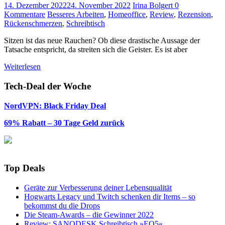
14. Dezember 2022
24. November 2022
Irina Bolgert
0
Kommentare
Besseres Arbeiten
,
Homeoffice
,
Review
,
Rezension
,
Rückenschmerzen
,
Schreibtisch
Sitzen ist das neue Rauchen? Ob diese drastische Aussage der
Tatsache entspricht, da streiten sich die Geister. Es ist aber
Weiterlesen
Tech-Deal der Woche
NordVPN: Black Friday Deal
69% Rabatt – 30 Tage Geld zurück
Top Deals
Geräte zur Verbesserung deiner Lebensqualität
Hogwarts Legacy und Twitch schenken dir Items – so
bekommst du die Drops
Die Steam-Awards – die Gewinner 2022
Review: SANODESK Schreibtisch »EQ5«,