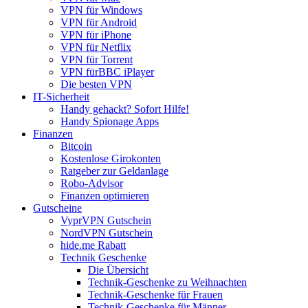
VPN für Windows
VPN für Android
VPN für iPhone
VPN für Netflix
VPN für Torrent
VPN fürBBC iPlayer
Die besten VPN
IT-Sicherheit
Handy gehackt? Sofort Hilfe!
Handy Spionage Apps
Finanzen
Bitcoin
Kostenlose Girokonten
Ratgeber zur Geldanlage
Robo-Advisor
Finanzen optimieren
Gutscheine
VyprVPN Gutschein
NordVPN Gutschein
hide.me Rabatt
Technik Geschenke
Die Übersicht
Technik-Geschenke zu Weihnachten
Technik-Geschenke für Frauen
Technik-Geschenke für Männer