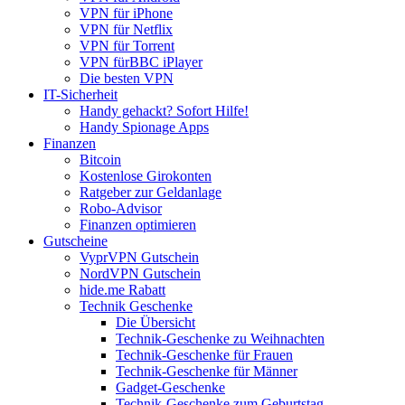
VPN für iPhone
VPN für Netflix
VPN für Torrent
VPN fürBBC iPlayer
Die besten VPN
IT-Sicherheit
Handy gehackt? Sofort Hilfe!
Handy Spionage Apps
Finanzen
Bitcoin
Kostenlose Girokonten
Ratgeber zur Geldanlage
Robo-Advisor
Finanzen optimieren
Gutscheine
VyprVPN Gutschein
NordVPN Gutschein
hide.me Rabatt
Technik Geschenke
Die Übersicht
Technik-Geschenke zu Weihnachten
Technik-Geschenke für Frauen
Technik-Geschenke für Männer
Gadget-Geschenke
Technik-Geschenke zum Geburtstag