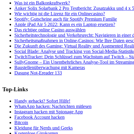
Was ist ein Balkonkraftwerk?
Anker Solix Solarbank 2 Pro Testbericht: Zusatzakku und 4 x 
Wie wichtig ist die Lizenz für ein Onlinecasino?
Spotify: Gutscheine auch für Spotify Premium Familie
Apple iPad Air 5 2022: Kann es ein Laptop ersetzen?
Das richtige online Casino auswählen
Sicherheitstechnologie und Verkehrsrecht: Navigieren in einer di
Sicherheitsmaßnahmen in Online-Casinos: Wie Ihre Daten ges
Die Zukunft des Gaming: Virtual Reality und Augmented Reali
Social Blade: Analyse und Tracking von Social-Media-Statistik
TwitchTracker: Dein Schlüssel zum Wachstum auf Twitch – Stat
SullyGnome – Ein Unentbehrliches Analyse-Tool im Streamin
Baustellenüberwachung mit Kameras
Dasung Not-Ereader 133
Top-Links
Handy gehackt? Sofort Hilfe!
WhatsApp hacken: Nachrichten mitlesen
Instagram hacken mit Spionage App
Facebook Account hacken
Bitcoin
Kleidung für Nerds und Geeks
Kostenlose Girokonten