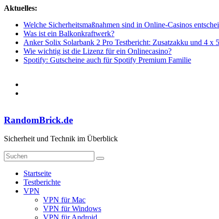
Zum
Aktuelles:
Inhalt
Welche Sicherheitsmaßnahmen sind in Online-Casinos entsche
springen
Was ist ein Balkonkraftwerk?
Anker Solix Solarbank 2 Pro Testbericht: Zusatzakku und 4 x 
Wie wichtig ist die Lizenz für ein Onlinecasino?
Spotify: Gutscheine auch für Spotify Premium Familie
RandomBrick.de
Sicherheit und Technik im Überblick
Startseite
Testberichte
VPN
VPN für Mac
VPN für Windows
VPN für Android