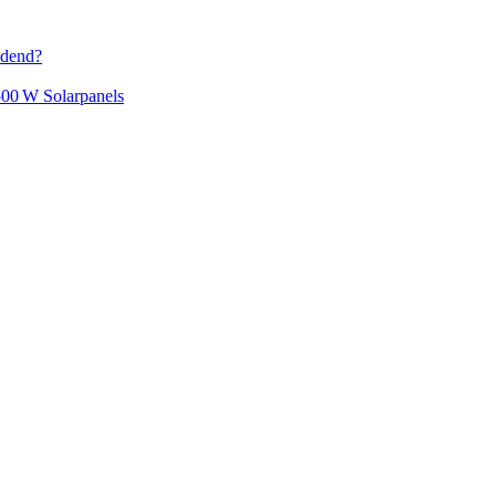
idend?
500 W Solarpanels