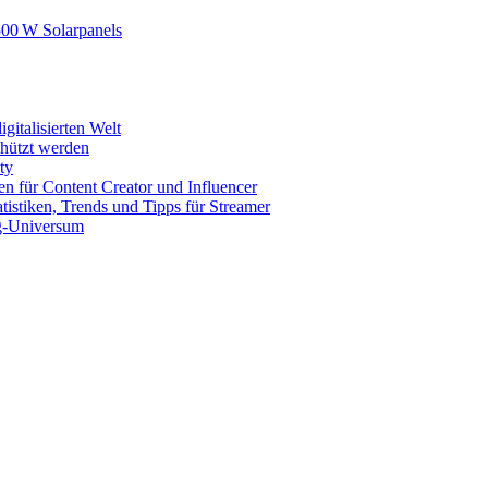
500 W Solarpanels
gitalisierten Welt
chützt werden
ty
en für Content Creator und Influencer
istiken, Trends und Tipps für Streamer
g-Universum