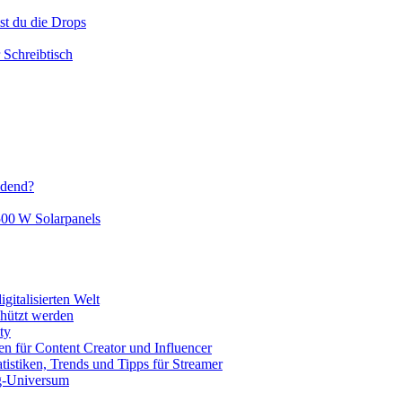
t du die Drops
Schreibtisch
idend?
500 W Solarpanels
gitalisierten Welt
chützt werden
ty
en für Content Creator und Influencer
istiken, Trends und Tipps für Streamer
g-Universum