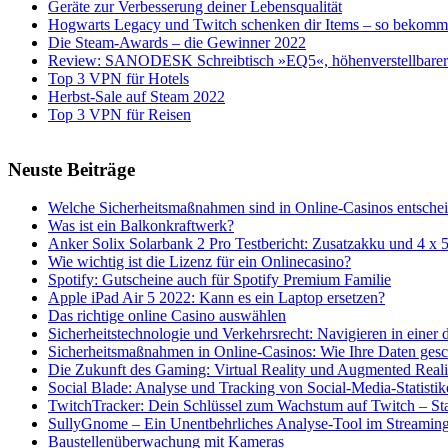
Geräte zur Verbesserung deiner Lebensqualität
Hogwarts Legacy und Twitch schenken dir Items – so bekomms
Die Steam-Awards – die Gewinner 2022
Review: SANODESK Schreibtisch »EQ5«, höhenverstellbarer 
Top 3 VPN für Hotels
Herbst-Sale auf Steam 2022
Top 3 VPN für Reisen
Neuste Beiträge
Welche Sicherheitsmaßnahmen sind in Online-Casinos entsche
Was ist ein Balkonkraftwerk?
Anker Solix Solarbank 2 Pro Testbericht: Zusatzakku und 4 x 
Wie wichtig ist die Lizenz für ein Onlinecasino?
Spotify: Gutscheine auch für Spotify Premium Familie
Apple iPad Air 5 2022: Kann es ein Laptop ersetzen?
Das richtige online Casino auswählen
Sicherheitstechnologie und Verkehrsrecht: Navigieren in einer di
Sicherheitsmaßnahmen in Online-Casinos: Wie Ihre Daten ges
Die Zukunft des Gaming: Virtual Reality und Augmented Reali
Social Blade: Analyse und Tracking von Social-Media-Statistik
TwitchTracker: Dein Schlüssel zum Wachstum auf Twitch – Stat
SullyGnome – Ein Unentbehrliches Analyse-Tool im Streamin
Baustellenüberwachung mit Kameras