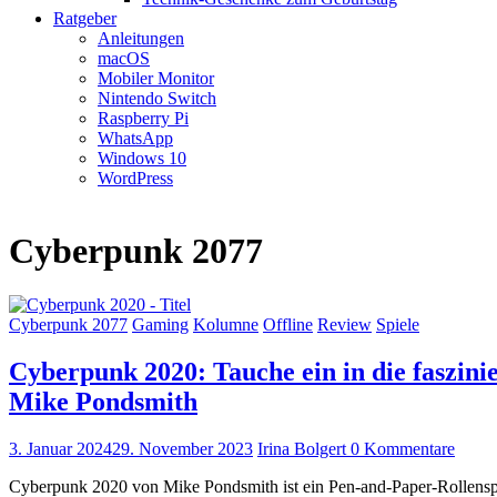
Ratgeber
Anleitungen
macOS
Mobiler Monitor
Nintendo Switch
Raspberry Pi
WhatsApp
Windows 10
WordPress
Cyberpunk 2077
Cyberpunk 2077
Gaming
Kolumne
Offline
Review
Spiele
Cyberpunk 2020: Tauche ein in die faszini
Mike Pondsmith
3. Januar 2024
29. November 2023
Irina Bolgert
0 Kommentare
Cyberpunk 2020 von Mike Pondsmith ist ein Pen-and-Paper-Rollenspiel