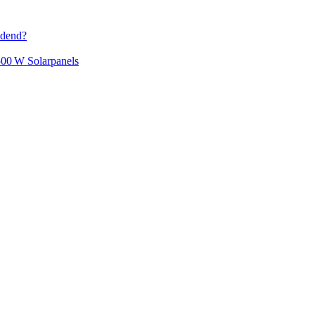
idend?
500 W Solarpanels