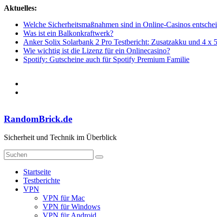
Zum
Aktuelles:
Inhalt
Welche Sicherheitsmaßnahmen sind in Online-Casinos entsche
springen
Was ist ein Balkonkraftwerk?
Anker Solix Solarbank 2 Pro Testbericht: Zusatzakku und 4 x 
Wie wichtig ist die Lizenz für ein Onlinecasino?
Spotify: Gutscheine auch für Spotify Premium Familie
RandomBrick.de
Sicherheit und Technik im Überblick
Startseite
Testberichte
VPN
VPN für Mac
VPN für Windows
VPN für Android