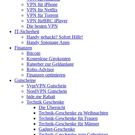
VPN für iPhone
VPN für Netflix
VPN für Torrent
VPN fürBBC iPlayer
Die besten VPN
IT-Sicherheit
Handy gehackt? Sofort Hilfe!
Handy Spionage Apps
Finanzen
Bitcoin
Kostenlose Girokonten
Ratgeber zur Geldanlage
Robo-Advisor
Finanzen optimieren
Gutscheine
VyprVPN Gutschein
NordVPN Gutschein
hide.me Rabatt
Technik Geschenke
Die Übersicht
Technik-Geschenke zu Weihnachten
Technik-Geschenke für Frauen
Technik-Geschenke für Männer
Gadget-Geschenke
Technik-Geschenke zum Geburtstag